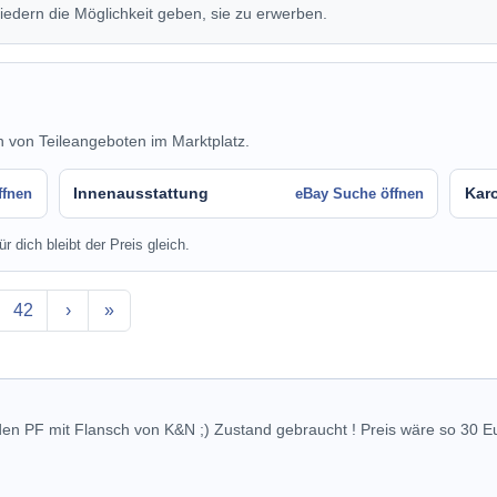
iedern die Möglichkeit geben, sie zu erwerben.
n von Teileangeboten im Marktplatz.
Innenausstattung
Karo
ffnen
eBay Suche öffnen
r dich bleibt der Preis gleich.
42
›
»
 den PF mit Flansch von K&N ;) Zustand gebraucht ! Preis wäre so 30 E