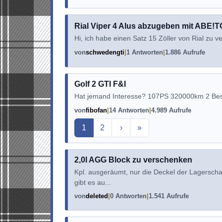
Rial Viper 4 Alus abzugeben mit ABE!T
Hi, ich habe einen Satz 15 Zöller von Rial zu ver
von
schwedengti
1 Antworten
1.886 Aufrufe
Golf 2 GTI F&I
Hat jemand Interesse? 107PS 320000km 2 Bes
von
fibofan
14 Antworten
4.989 Aufrufe
Aktuelle Seite
1
2
›
»
2,0l AGG Block zu verschenken
Kpl. ausgeräumt, nur die Deckel der Lagersch
gibt es au...
von
deleted
0 Antworten
1.541 Aufrufe