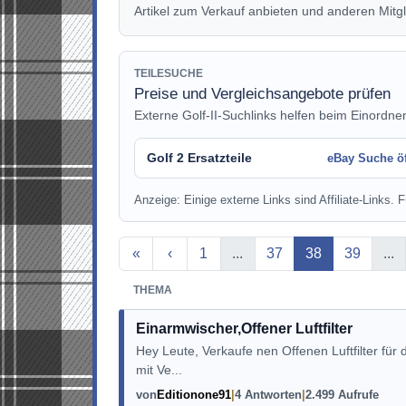
Artikel zum Verkauf anbieten und anderen Mitgl
TEILESUCHE
Preise und Vergleichsangebote prüfen
Externe Golf-II-Suchlinks helfen beim Einordne
Golf 2 Ersatzteile
eBay Suche ö
Anzeige: Einige externe Links sind Affiliate-Links. Fü
Aktuelle Seite
«
‹
1
...
37
38
39
...
THEMA
Einarmwischer,Offener Luftfilter
Hey Leute, Verkaufe nen Offenen Luftfilter für
mit Ve...
von
Editionone91
4 Antworten
2.499 Aufrufe