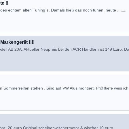
e !!
es echtem alten Tuning´s. Damals hieß das noch tunen, heute ........
 Markengerät !!!!
dell AB 20A. Aktueller Neupreis bei den ACR Händlern ist 149 Euro. Da
n Sommerreifen stehen . Sind auf VW Alus montiert. Profiltiefe weis ich
ra: 20 euro Original scheibenwischermotor & wischer 10 euro