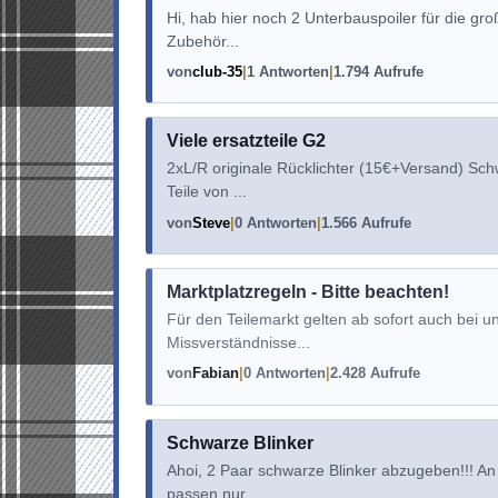
Hi, hab hier noch 2 Unterbauspoiler für die gr
Zubehör...
von
club-35
1 Antworten
1.794 Aufrufe
Viele ersatzteile G2
2xL/R originale Rücklichter (15€+Versand) Sc
Teile von ...
von
Steve
0 Antworten
1.566 Aufrufe
Marktplatzregeln - Bitte beachten!
Für den Teilemarkt gelten ab sofort auch bei u
Missverständnisse...
von
Fabian
0 Antworten
2.428 Aufrufe
Schwarze Blinker
Ahoi, 2 Paar schwarze Blinker abzugeben!!! An 
passen nur...