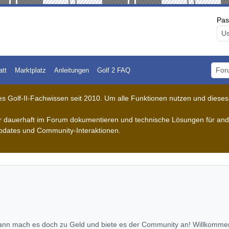
Pas
att
Marktplatz
Anleitungen
Golf 2 FAQ
Foru
 Golf-II-Fachwissen seit 2010. Um alle Funktionen nutzen und dieses A
der dauerhaft im Forum dokumentieren und technische Lösungen für ande
pdates und Community-Interaktionen.
ann mach es doch zu Geld und biete es der Community an! Willkommen 