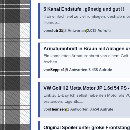
5 Kanal Endstufe , günstig und gut !!
Hab einfach viel zu viel rumliegen, deshalb m
Homep...
von
club-35
2 Antworten
2.013 Aufrufe
Armaturenbrett in Braun mit Ablagen u
Ein komplettes Armaturenbrett von einem Golf 
Aschen...
von
Sepple1
5 Antworten
3.438 Aufrufe
VW Golf II 2 /Jetta Motor JP 1,6d 54 PS 
Link zu E-Bay Ich selbst habe den Motor als
erstanden. Eigentlic...
von
Heunsen
1 Antworten
3.654 Aufrufe
Original Spoiler unter große Frontstang