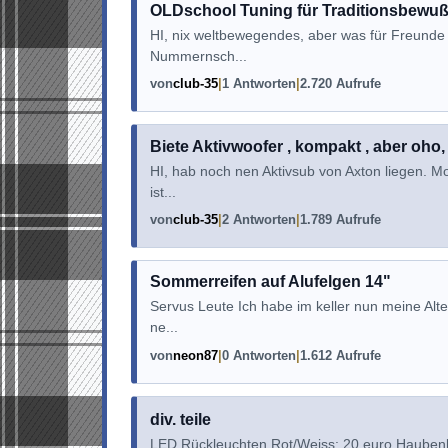
OLDschool Tuning für Traditionsbewußt
HI, nix weltbewegendes, aber was für Freunde d
Nummernsch...
von
club-35
1 Antworten
2.720 Aufrufe
Biete Aktivwoofer , kompakt , aber oho,
HI, hab noch nen Aktivsub von Axton liegen. Mo
ist...
von
club-35
2 Antworten
1.789 Aufrufe
Sommerreifen auf Alufelgen 14"
Servus Leute Ich habe im keller nun meine Alte
ne...
von
neon87
0 Antworten
1.612 Aufrufe
div. teile
LED Rückleuchten Rot/Weiss: 20 euro Haubenb