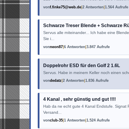
von
f.finke75@web.de
2 Antworten
1.564 Aufrufe
Schwarze Treser Blende + Schwarze R
Servus alle miteinander... Ich habe eine Blend
Sie i...
von
neon87
6 Antworten
3.847 Aufrufe
Doppelrohr ESD für den Golf 2 1.6L
Servus. Habe in meinem Keller noch einen sch
von
dedatz
2 Antworten
1.836 Aufrufe
4 Kanal , sehr günstig und gut !!!!
Hab da ne echt gute 4 Kanal Endstufe. Signat R
Versand...
von
club-35
1 Antworten
1.524 Aufrufe