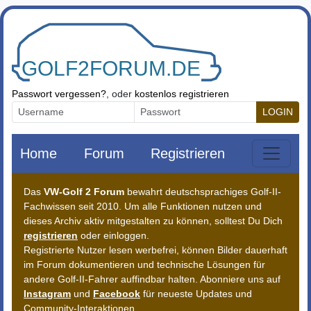
Zum Inhalt springen
Passwort vergessen?
, oder
kostenlos registrieren
LOGIN
Home
Forum
Registrieren
Das
VW-Golf 2 Forum
bewahrt deutschsprachiges Golf-II-
Fachwissen seit 2010. Um alle Funktionen nutzen und
dieses Archiv aktiv mitgestalten zu können, solltest Du Dich
registrieren
oder einloggen.
Registrierte Nutzer lesen werbefrei, können Bilder dauerhaft
im Forum dokumentieren und technische Lösungen für
andere Golf-II-Fahrer auffindbar halten. Abonniere uns auf
Instagram
und
Facebook
für neueste Updates und
Community-Interaktionen.