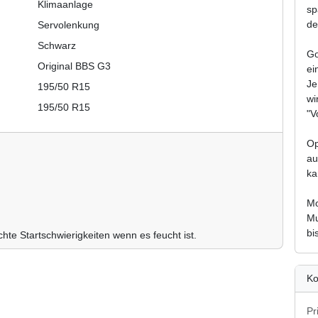
Klimaanlage
sp
de
Servolenkung
Schwarz
Go
Original BBS G3
ei
Je
195/50 R15
wi
195/50 R15
"V
Op
au
ka
Mo
Mu
bi
chte Startschwierigkeiten wenn es feucht ist.
Ko
Pr