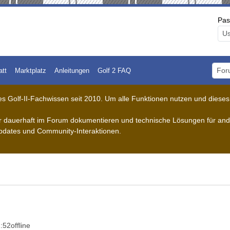
Pas
att
Marktplatz
Anleitungen
Golf 2 FAQ
Foru
 Golf-II-Fachwissen seit 2010. Um alle Funktionen nutzen und dieses A
der dauerhaft im Forum dokumentieren und technische Lösungen für ande
pdates und Community-Interaktionen.
2:52
offline