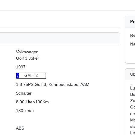
Pr
Re
N
Volkswagen
Golf 3 Joker
1997
Üb
GM -- 2
1.8 75PS Golf 3, Kennbuchstabe: AAM
Lu
Schalter
Be
Zu
8.00 Liter/100Km
Go
180 km/h
de
Mo
st
ABS
fe