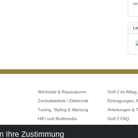
ve
Le
Werkstatt & Reparaturen
Golf 2 im Alltag
Zentralelektrik / Elektronik
Eintragungen,
Tuning, Styling & Wartung
Anleitungen & T
HiFi und Multimedia
Golf 2 FAQ
Umbauten & Restaurationen
Seat, Skoda, A
en Ihre Zustimmung
Golf 2 Klemme