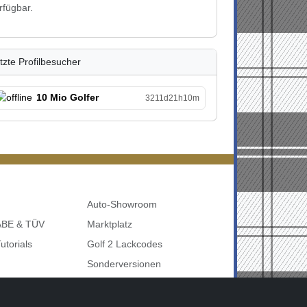
rfügbar.
tzte Profilbesucher
10 Mio Golfer
3211d21h10m
Auto-Showroom
 ABE & TÜV
Marktplatz
utorials
Golf 2 Lackcodes
Sonderversionen
udi uvm
Sonstige Marken
nbelegung