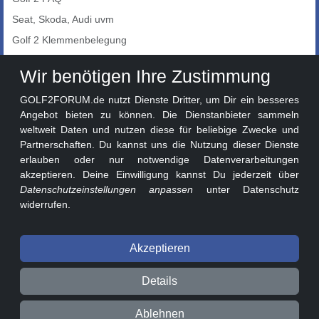
Seat, Skoda, Audi uvm
Golf 2 Klemmenbelegung
Auto-Showroom
Wir benötigen Ihre Zustimmung
Marktplatz
GOLF2FORUM.de nutzt Dienste Dritter, um Dir ein besseres
Golf 2 Lackcodes
Angebot bieten zu können. Die Dienstanbieter sammeln
weltweit Daten und nutzen diese für beliebige Zwecke und
Sonderversionen
Partnerschaften. Du kannst uns die Nutzung dieser Dienste
Sonstige Marken
erlauben oder nur notwendige Datenverarbeitungen
akzeptieren. Deine Einwilligung kannst Du jederzeit über
Datenschutzeinstellungen anpassen
unter Datenschutz
widerrufen.
Akzeptieren
© 2026 GOLF2FORUM - Volkswagen Golf II Forum seit 2010 ❤️
Details
Beitragsregeln
Datenschutz
Impressum
Ablehnen