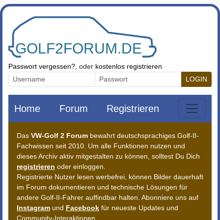
Zum Inhalt springen
Passwort vergessen?
, oder
kostenlos registrieren
LOGIN
Home
Forum
Registrieren
Das
VW-Golf 2 Forum
bewahrt deutschsprachiges Golf-II-
Fachwissen seit 2010. Um alle Funktionen nutzen und
dieses Archiv aktiv mitgestalten zu können, solltest Du Dich
registrieren
oder einloggen.
Registrierte Nutzer lesen werbefrei, können Bilder dauerhaft
im Forum dokumentieren und technische Lösungen für
andere Golf-II-Fahrer auffindbar halten. Abonniere uns auf
Instagram
und
Facebook
für neueste Updates und
Community-Interaktionen.