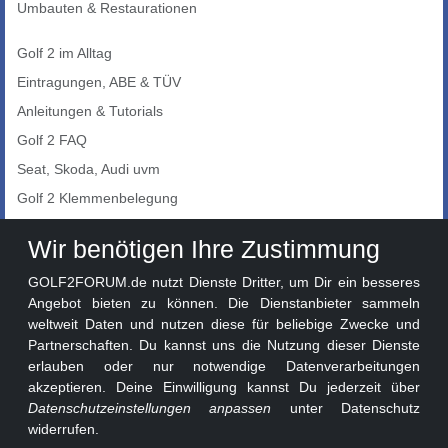
Umbauten & Restaurationen
Golf 2 im Alltag
Eintragungen, ABE & TÜV
Anleitungen & Tutorials
Golf 2 FAQ
Seat, Skoda, Audi uvm
Golf 2 Klemmenbelegung
Auto-Showroom
Wir benötigen Ihre Zustimmung
Marktplatz
GOLF2FORUM.de nutzt Dienste Dritter, um Dir ein besseres
Golf 2 Lackcodes
Angebot bieten zu können. Die Dienstanbieter sammeln
weltweit Daten und nutzen diese für beliebige Zwecke und
Sonderversionen
Partnerschaften. Du kannst uns die Nutzung dieser Dienste
Sonstige Marken
erlauben oder nur notwendige Datenverarbeitungen
akzeptieren. Deine Einwilligung kannst Du jederzeit über
Datenschutzeinstellungen anpassen
unter Datenschutz
widerrufen.