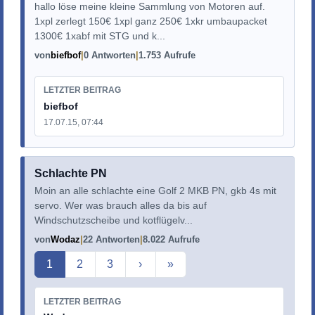
hallo löse meine kleine Sammlung von Motoren auf.
1xpl zerlegt 150€ 1xpl ganz 250€ 1xkr umbaupacket
1300€ 1xabf mit STG und k...
von
biefbof
0 Antworten
1.753 Aufrufe
LETZTER BEITRAG
biefbof
17.07.15, 07:44
Schlachte PN
Moin an alle schlachte eine Golf 2 MKB PN, gkb 4s mit
servo. Wer was brauch alles da bis auf
Windschutzscheibe und kotflügelv...
von
Wodaz
22 Antworten
8.022 Aufrufe
Aktuelle Seite
1
2
3
›
»
LETZTER BEITRAG