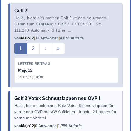
Golf 2
Hallo, biete hier meinen Golf 2 wegen Neuwagen !
Daten zum Fahrzeug : Golf 2 EZ 06/1991 Km
111.270 Automatik 3 Türer ...
von
Majo12
12 Antworten
4.838 Aufrufe
Aktuelle Seite
1
2
›
»
LETZTER BEITRAG
Majo12
19.07.15, 10:08
Golf 2 Votex Schmutzlappen neu OVP !
Hallo, biete noch einen Satz Votex Schmutzlappen für
vorne neu OVP mit VW Aufkleber ! Inhalt : 2 Lappen für
vorne mit Verbrei...
von
Majo12
0 Antworten
1.759 Aufrufe