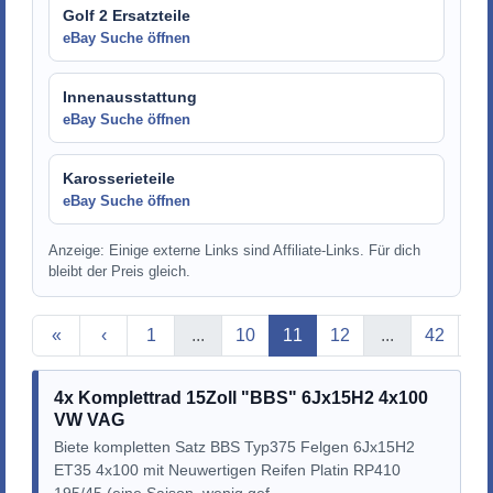
Golf 2 Ersatzteile
eBay Suche öffnen
Innenausstattung
eBay Suche öffnen
Karosserieteile
eBay Suche öffnen
Anzeige: Einige externe Links sind Affiliate-Links. Für dich
bleibt der Preis gleich.
Aktuelle Seite
«
‹
1
...
10
11
12
...
42
›
4x Komplettrad 15Zoll "BBS" 6Jx15H2 4x100
VW VAG
Biete kompletten Satz BBS Typ375 Felgen 6Jx15H2
ET35 4x100 mit Neuwertigen Reifen Platin RP410
195/45 (eine Saison, wenig gef...