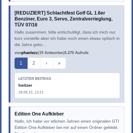
[REDUZIERT] Schlachtfest Golf GL 1.6er
Benziner, Euro 3, Servo, Zentralverrieglung,
TÜV 07/16
Hallo zusammen, bitte entschuldigt, dass ich mich nur
kurz vorstelle aber ich habe noch einen etwas optisch in
die Jahre geko...
von
phanlezz
19 Antworten
6.270 Aufrufe
Aktuelle Seite
1
2
›
»
LETZTER BEITRAG
heitzer
28.06.15, 13:21
Edition One Aufkleber
Hallo, ich habe vor etlichen Jahren einen originalen GTI
Edition One Aufkleber bei mir auf einen Ordner geklebt.