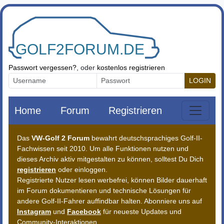
Zum Inhalt springen
Passwort vergessen?
, oder
kostenlos registrieren
LOGIN
Home
Forum
Registrieren
Das
VW-Golf 2 Forum
bewahrt deutschsprachiges Golf-II-
Fachwissen seit 2010. Um alle Funktionen nutzen und
dieses Archiv aktiv mitgestalten zu können, solltest Du Dich
registrieren
oder einloggen.
Registrierte Nutzer lesen werbefrei, können Bilder dauerhaft
im Forum dokumentieren und technische Lösungen für
andere Golf-II-Fahrer auffindbar halten. Abonniere uns auf
Instagram
und
Facebook
für neueste Updates und
Community-Interaktionen.