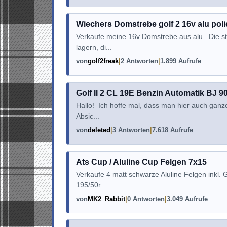
Wiechers Domstrebe golf 2 16v alu poli
Verkaufe meine 16v Domstrebe aus alu. Die st
lagern, di...
von
golf2freak
2 Antworten
1.899 Aufrufe
Golf II 2 CL 19E Benzin Automatik BJ 
Hallo! Ich hoffe mal, dass man hier auch ganz
Absic...
von
deleted
3 Antworten
7.618 Aufrufe
Ats Cup / Aluline Cup Felgen 7x15
Verkaufe 4 matt schwarze Aluline Felgen inkl. 
195/50r...
von
MK2_Rabbit
0 Antworten
3.049 Aufrufe