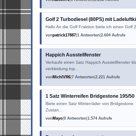
Golf 2 Turbodiesel (80PS) mit Ladeluftkü
Hallo An die Golf Fraktion biete ich einen Golf 
von
patrick17887
1 Antworten
2.604 Aufrufe
Happich Ausstellfenster
Verkaufe einen Satz Happich Ausstellfenster k
verkleidung.top...
von
MichlVR6
7 Antworten
2.221 Aufrufe
1 Satz Winterreifen Bridgestone 195/5
Biete einen Satz Winterräder von Bridgestone.
Zustan...
von
Mayo
0 Antworten
1.574 Aufrufe