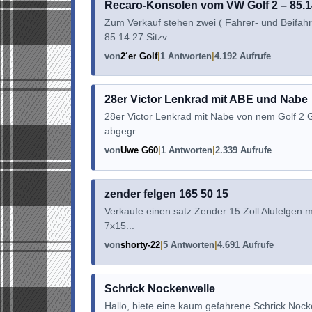
Recaro-Konsolen vom VW Golf 2 – 85.1
Zum Verkauf stehen zwei ( Fahrer- und Beifa
85.14.27 Sitzv...
von
2´er Golf
1 Antworten
4.192 Aufrufe
28er Victor Lenkrad mit ABE und Nabe
28er Victor Lenkrad mit Nabe von nem Golf 2 G
abgegr...
von
Uwe G60
1 Antworten
2.339 Aufrufe
zender felgen 165 50 15
Verkaufe einen satz Zender 15 Zoll Alufelgen 
7x15...
von
shorty-22
5 Antworten
4.691 Aufrufe
Schrick Nockenwelle
Hallo, biete eine kaum gefahrene Schrick No