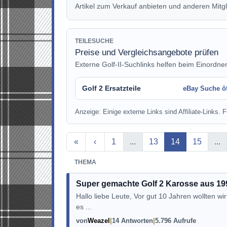
Artikel zum Verkauf anbieten und anderen Mitgl
TEILESUCHE
Preise und Vergleichsangebote prüfen
Externe Golf-II-Suchlinks helfen beim Einordne
Golf 2 Ersatzteile
eBay Suche ö
Anzeige: Einige externe Links sind Affiliate-Links. Fü
Aktuelle Seite
«
‹
1
...
13
14
15
...
THEMA
Super gemachte Golf 2 Karosse aus 19
Hallo liebe Leute, Vor gut 10 Jahren wollten w
es ...
von
Weazel
14 Antworten
5.796 Aufrufe