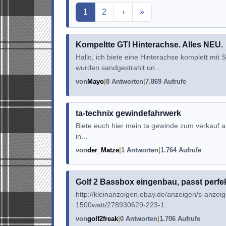
Aktuelle Seite
1
2
›
»
Kompeltte GTI Hinterachse. Alles NEU.
Hallo, ich biete eine Hinterachse komplett mi
wurden sandgestrahlt un...
von
Mayo
8 Antworten
7.869 Aufrufe
ta-technix gewindefahrwerk
Biete euch hier mein ta gewinde zum verkauf an
in...
von
der_Matze
1 Antworten
1.764 Aufrufe
Golf 2 Bassbox eingenbau, passt perfek
http://kleinanzeigen.ebay.de/anzeigen/s-anzeig
1500watt/278930629-223-1...
von
golf2freak
0 Antworten
1.706 Aufrufe