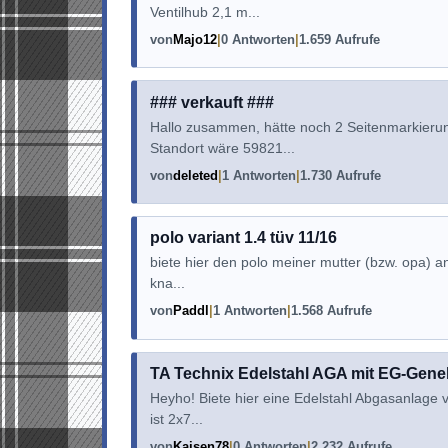
Ventilhub 2,1 m...
von
Majo12
0 Antworten
1.659 Aufrufe
### verkauft ###
Hallo zusammen, hätte noch 2 Seitenmarkier
Standort wäre 59821...
von
deleted
1 Antworten
1.730 Aufrufe
polo variant 1.4 tüv 11/16
biete hier den polo meiner mutter (bzw. opa) a
kna...
von
Paddl
1 Antworten
1.568 Aufrufe
TA Technix Edelstahl AGA mit EG-Gen
Heyho! Biete hier eine Edelstahl Abgasanlage 
ist 2x7...
von
Kaisen78
0 Antworten
2.232 Aufrufe