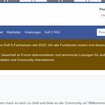
Pas
att
Marktplatz
Anleitungen
Golf 2 FAQ
Foru
 Golf-II-Fachwissen seit 2010. Um alle Funktionen nutzen und dieses A
der dauerhaft im Forum dokumentieren und technische Lösungen für ande
pdates und Community-Interaktionen.
ann mach es doch zu Geld und biete es der Community an! Willkommen 