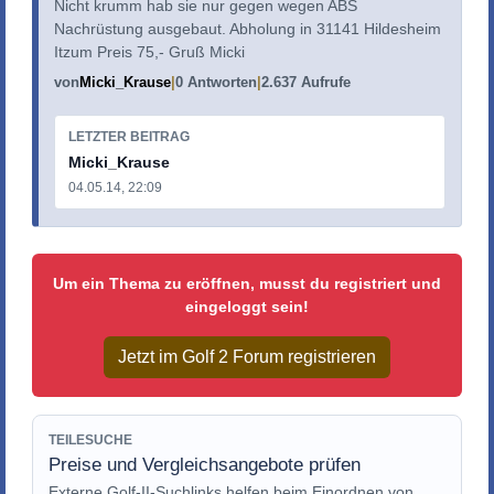
Nicht krumm hab sie nur gegen wegen ABS
Nachrüstung ausgebaut. Abholung in 31141 Hildesheim
Itzum Preis 75,- Gruß Micki
von
Micki_Krause
0 Antworten
2.637 Aufrufe
LETZTER BEITRAG
Micki_Krause
04.05.14, 22:09
Um ein Thema zu eröffnen, musst du registriert und
eingeloggt sein!
Jetzt im Golf 2 Forum registrieren
TEILESUCHE
Preise und Vergleichsangebote prüfen
Externe Golf-II-Suchlinks helfen beim Einordnen von