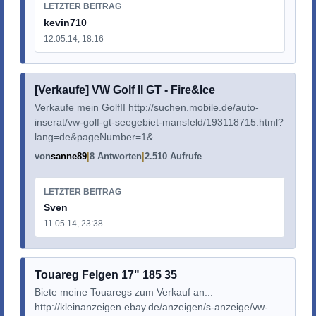
LETZTER BEITRAG
kevin710
12.05.14, 18:16
[Verkaufe] VW Golf II GT - Fire&Ice
Verkaufe mein GolfII http://suchen.mobile.de/auto-
inserat/vw-golf-gt-seegebiet-mansfeld/193118715.html?
lang=de&pageNumber=1&_...
von
sanne89
8 Antworten
2.510 Aufrufe
LETZTER BEITRAG
Sven
11.05.14, 23:38
Touareg Felgen 17" 185 35
Biete meine Touaregs zum Verkauf an...
http://kleinanzeigen.ebay.de/anzeigen/s-anzeige/vw-