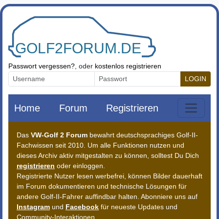
Zum Inhalt springen
Passwort vergessen?
, oder
kostenlos registrieren
LOGIN
Home
Forum
Registrieren
Das
VW-Golf 2 Forum
bewahrt deutschsprachiges Golf-II-
Fachwissen seit 2010. Um alle Funktionen nutzen und
dieses Archiv aktiv mitgestalten zu können, solltest Du Dich
registrieren
oder einloggen.
Registrierte Nutzer lesen werbefrei, können Bilder dauerhaft
im Forum dokumentieren und technische Lösungen für
andere Golf-II-Fahrer auffindbar halten. Abonniere uns auf
Instagram
und
Facebook
für neueste Updates und
Community-Interaktionen.