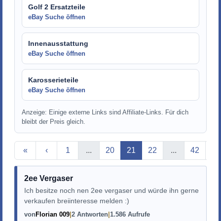
Golf 2 Ersatzteile
eBay Suche öffnen
Innenausstattung
eBay Suche öffnen
Karosserieteile
eBay Suche öffnen
Anzeige: Einige externe Links sind Affiliate-Links. Für dich
bleibt der Preis gleich.
Aktuelle Seite
«
‹
1
...
20
21
22
...
42
›
2ee Vergaser
Ich besitze noch nen 2ee vergaser und würde ihn gerne
verkaufen breiinteresse melden :)
von
Florian 009
2 Antworten
1.586 Aufrufe