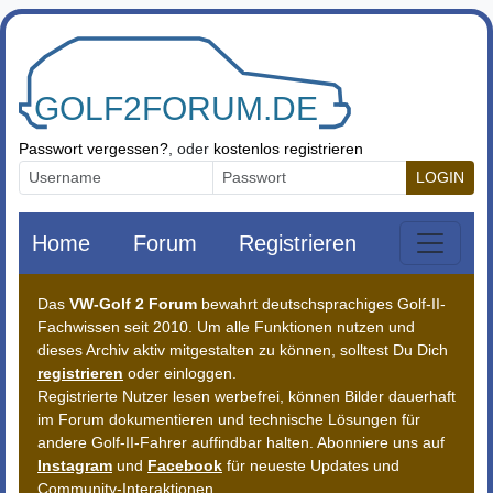
Zum Inhalt springen
Passwort vergessen?
, oder
kostenlos registrieren
LOGIN
Home
Forum
Registrieren
Das
VW-Golf 2 Forum
bewahrt deutschsprachiges Golf-II-
Fachwissen seit 2010. Um alle Funktionen nutzen und
dieses Archiv aktiv mitgestalten zu können, solltest Du Dich
registrieren
oder einloggen.
Registrierte Nutzer lesen werbefrei, können Bilder dauerhaft
im Forum dokumentieren und technische Lösungen für
andere Golf-II-Fahrer auffindbar halten. Abonniere uns auf
Instagram
und
Facebook
für neueste Updates und
Community-Interaktionen.