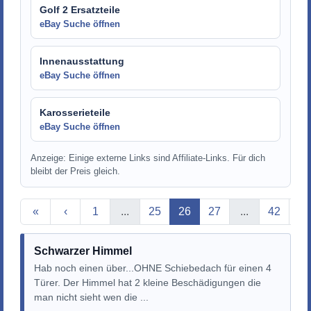
Golf 2 Ersatzteile
eBay Suche öffnen
Innenausstattung
eBay Suche öffnen
Karosserieteile
eBay Suche öffnen
Anzeige: Einige externe Links sind Affiliate-Links. Für dich
bleibt der Preis gleich.
Aktuelle Seite
«
‹
1
...
25
26
27
...
42
›
Schwarzer Himmel
Hab noch einen über...OHNE Schiebedach für einen 4
Türer. Der Himmel hat 2 kleine Beschädigungen die
man nicht sieht wen die ...