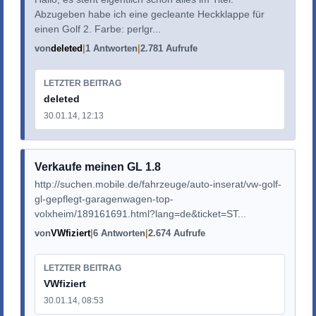
Abzugeben habe ich eine gecleante Heckklappe für
einen Golf 2. Farbe: perlgr...
von
deleted
1 Antworten
2.781 Aufrufe
LETZTER BEITRAG
deleted
30.01.14, 12:13
Verkaufe meinen GL 1.8
http://suchen.mobile.de/fahrzeuge/auto-inserat/vw-golf-
gl-gepflegt-garagenwagen-top-
volxheim/189161691.html?lang=de&ticket=ST...
von
VWfiziert
6 Antworten
2.674 Aufrufe
LETZTER BEITRAG
VWfiziert
30.01.14, 08:53