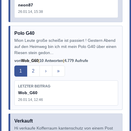
neon87
26.01.14, 15:38
Polo G40
Mion Leute große scheiße ist passiert ! Gestern Abend
auf den Heimweg bin ich mit mein Polo G40 über einen
Riesen stein gedon...
von
Wob_G60
10 Antworten
4.779 Aufrufe
Aktuelle Seite
1
2
›
»
LETZTER BEITRAG
Wob_G60
26.01.14, 12:46
Verkauft
Hi verkaufe Kofferraum kantenschutz von einem Post