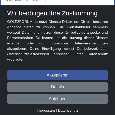
Auto-Showroom
Wir benötigen Ihre Zustimmung
Marktplatz
GOLF2FORUM.de nutzt Dienste Dritter, um Dir ein besseres
Golf 2 Lackcodes
Angebot bieten zu können. Die Dienstanbieter sammeln
weltweit Daten und nutzen diese für beliebige Zwecke und
Sonderversionen
Partnerschaften. Du kannst uns die Nutzung dieser Dienste
Sonstige Marken
erlauben oder nur notwendige Datenverarbeitungen
akzeptieren. Deine Einwilligung kannst Du jederzeit über
Datenschutzeinstellungen anpassen
unter Datenschutz
widerrufen.
Akzeptieren
© 2026 GOLF2FORUM - Volkswagen Golf II Forum seit 2010 ❤️
Details
Beitragsregeln
Datenschutz
Impressum
Ablehnen
0.03s v3.1.1-241a130
Impressum
|
Datenschutz