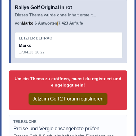
Rallye Golf Original in rot
Dieses Thema wurde ohne Inhalt erstellt...
von
Marko
6 Antworten
7.423 Aufrufe
LETZTER BEITRAG
Marko
17.04.13, 20:22
Um ein Thema zu eröffnen, musst du registriert und
eingeloggt sein!
Jetzt im Golf 2 Forum registrieren
TEILESUCHE
Preise und Vergleichsangebote prüfen
Externe Golf-II-Suchlinks helfen beim Einordnen von