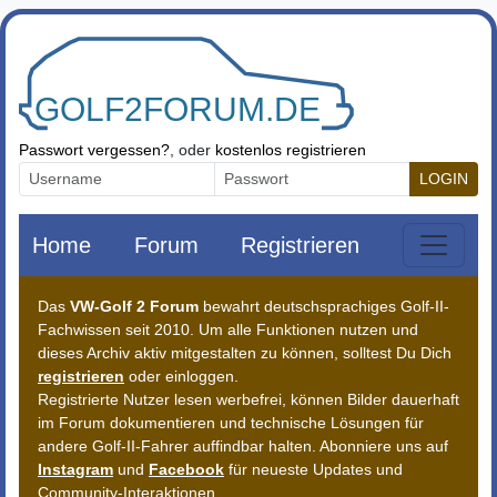
Zum Inhalt springen
Passwort vergessen?
, oder
kostenlos registrieren
LOGIN
Home
Forum
Registrieren
Das
VW-Golf 2 Forum
bewahrt deutschsprachiges Golf-II-
Fachwissen seit 2010. Um alle Funktionen nutzen und
dieses Archiv aktiv mitgestalten zu können, solltest Du Dich
registrieren
oder einloggen.
Registrierte Nutzer lesen werbefrei, können Bilder dauerhaft
im Forum dokumentieren und technische Lösungen für
andere Golf-II-Fahrer auffindbar halten. Abonniere uns auf
Instagram
und
Facebook
für neueste Updates und
Community-Interaktionen.