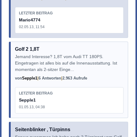
LETZTER BEITRAG
Mario4774
02.05.13, 11:54
Golf 2 1,8T
Jemand Interesse? 1,8T vom Audi TT 180PS.
Eingetragen ist alles bis auf die Innenausstattung. Ist
momentan als 2-sitzer Einge...
von
Sepple1
6 Antworten
2.963 Aufrufe
LETZTER BEITRAG
Sepple1
01.05.13, 04:38
Seitenblinker , Türpinns
Servus zusammen Ich habe noch 2 Türpinnst vom Golf