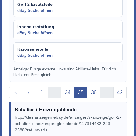
Golf 2 Ersatzteile
eBay Suche öffnen
Innenausstattung
eBay Suche öffnen
Karosserieteile
eBay Suche öffnen
Anzeige: Einige externe Links sind Affiliate-Links. Für dich
bleibt der Preis gleich.
Aktuelle Seite
«
‹
1
...
34
35
36
...
42
›
Schalter + Heizungsblende
http://kleinanzeigen.ebay.de/anzeigen/s-anzeige/golf-2-
schalter-+-heizungsregler-blende/117314482-223-
2588?ref=myads