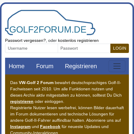
Zum Inhalt springen
Passwort vergessen?
, oder
kostenlos registrieren
LOGIN
Home
Forum
Registrieren
Das
VW-Golf 2 Forum
bewahrt deutschsprachiges Golf-II-
Fachwissen seit 2010. Um alle Funktionen nutzen und
dieses Archiv aktiv mitgestalten zu können, solltest Du Dich
registrieren
oder einloggen.
Registrierte Nutzer lesen werbefrei, können Bilder dauerhaft
im Forum dokumentieren und technische Lösungen für
andere Golf-II-Fahrer auffindbar halten. Abonniere uns auf
Instagram
und
Facebook
für neueste Updates und
Community-Interaktionen.