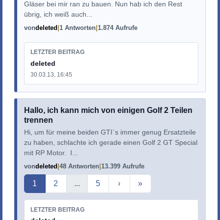
Gläser bei mir ran zu bauen. Nun hab ich den Rest
übrig, ich weiß auch...
von
deleted
1 Antworten
1.874 Aufrufe
LETZTER BEITRAG
deleted
30.03.13, 16:45
Hallo, ich kann mich von einigen Golf 2 Teilen
trennen
Hi, um für meine beiden GTI`s immer genug Ersatzteile
zu haben, schlachte ich gerade einen Golf 2 GT Special
mit RP Motor. I...
von
deleted
48 Antworten
13.399 Aufrufe
Aktuelle Seite
1
2
...
5
›
»
LETZTER BEITRAG