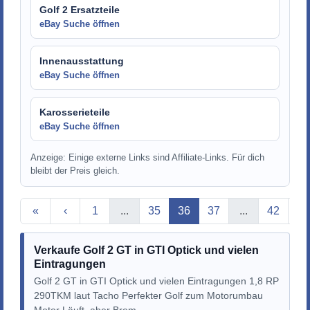
Golf 2 Ersatzteile
eBay Suche öffnen
Innenausstattung
eBay Suche öffnen
Karosserieteile
eBay Suche öffnen
Anzeige: Einige externe Links sind Affiliate-Links. Für dich
bleibt der Preis gleich.
Aktuelle Seite
«
‹
1
...
35
36
37
...
42
›
Verkaufe Golf 2 GT in GTI Optick und vielen
Eintragungen
Golf 2 GT in GTI Optick und vielen Eintragungen 1,8 RP
290TKM laut Tacho Perfekter Golf zum Motorumbau
Motor Läuft, aber Brem...