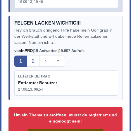
16.09.13, 19:46
FELGEN LACKEN WICHTIG!!!
Hey ich brauch dringend Hilfe habe mein Golf grad in
der Werkstatt und will dabei neue Reifen aufziehen
lassen. Nun bin ich a...
von
InPRO
19 Antworten
15.607 Aufrufe
Aktuelle Seite
1
2
›
»
LETZTER BEITRAG
Entfernter Benutzer
27.06.13, 06:54
Um ein Thema zu eröffnen, musst du registriert und
eingeloggt sein!