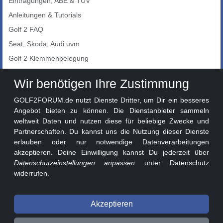
Eintragungen, ABE & TÜV
Anleitungen & Tutorials
Golf 2 FAQ
Seat, Skoda, Audi uvm
Golf 2 Klemmenbelegung
Auto-Showroom
Wir benötigen Ihre Zustimmung
Marktplatz
GOLF2FORUM.de nutzt Dienste Dritter, um Dir ein besseres
Golf 2 Lackcodes
Angebot bieten zu können. Die Dienstanbieter sammeln
weltweit Daten und nutzen diese für beliebige Zwecke und
Sonderversionen
Partnerschaften. Du kannst uns die Nutzung dieser Dienste
Sonstige Marken
erlauben oder nur notwendige Datenverarbeitungen
akzeptieren. Deine Einwilligung kannst Du jederzeit über
Datenschutzeinstellungen anpassen
unter Datenschutz
widerrufen.
Akzeptieren
© 2026 GOLF2FORUM - Volkswagen Golf II Forum seit 2010 ❤️