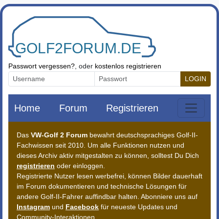
Zum Inhalt springen
Passwort vergessen?
, oder
kostenlos registrieren
LOGIN
Home
Forum
Registrieren
Das
VW-Golf 2 Forum
bewahrt deutschsprachiges Golf-II-
Fachwissen seit 2010. Um alle Funktionen nutzen und
dieses Archiv aktiv mitgestalten zu können, solltest Du Dich
registrieren
oder einloggen.
Registrierte Nutzer lesen werbefrei, können Bilder dauerhaft
im Forum dokumentieren und technische Lösungen für
andere Golf-II-Fahrer auffindbar halten. Abonniere uns auf
Instagram
und
Facebook
für neueste Updates und
Community-Interaktionen.