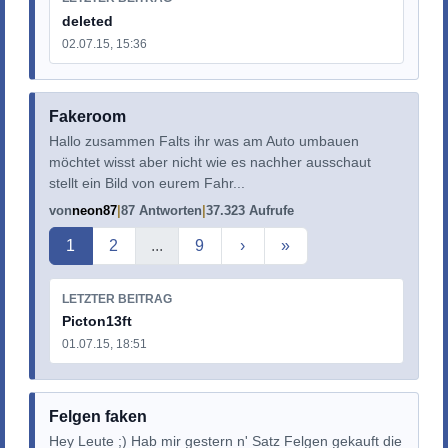
deleted
02.07.15, 15:36
Fakeroom
Hallo zusammen Falts ihr was am Auto umbauen
möchtet wisst aber nicht wie es nachher ausschaut
stellt ein Bild von eurem Fahr...
von
neon87
87 Antworten
37.323 Aufrufe
Aktuelle Seite
1
2
...
9
›
»
LETZTER BEITRAG
Picton13ft
01.07.15, 18:51
Felgen faken
Hey Leute ;) Hab mir gestern n' Satz Felgen gekauft die