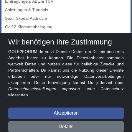
Eintragungen, ABE & TÜV
Anleitungen & Tutorials
Seat, Skoda, Audi uvm
Golf 2 Klemmenbelegung
Auto-Showroom
Wir benötigen Ihre Zustimmung
Marktplatz
GOLF2FORUM.de nutzt Dienste Dritter, um Dir ein besseres
Golf 2 Lackcodes
Angebot bieten zu können. Die Dienstanbieter sammeln
weltweit Daten und nutzen diese für beliebige Zwecke und
Sonderversionen
Partnerschaften. Du kannst uns die Nutzung dieser Dienste
Sonstige Marken
erlauben oder nur notwendige Datenverarbeitungen
akzeptieren. Deine Einwilligung kannst Du jederzeit über
Datenschutzeinstellungen anpassen
unter Datenschutz
widerrufen.
Akzeptieren
© 2026 GOLF2FORUM - Volkswagen Golf II Forum seit 2010 ❤️
Details