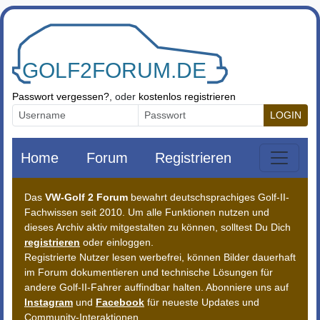
Zum Inhalt springen
Passwort vergessen?
, oder
kostenlos registrieren
LOGIN
Home
Forum
Registrieren
Das
VW-Golf 2 Forum
bewahrt deutschsprachiges Golf-II-
Fachwissen seit 2010. Um alle Funktionen nutzen und
dieses Archiv aktiv mitgestalten zu können, solltest Du Dich
registrieren
oder einloggen.
Registrierte Nutzer lesen werbefrei, können Bilder dauerhaft
im Forum dokumentieren und technische Lösungen für
andere Golf-II-Fahrer auffindbar halten. Abonniere uns auf
Instagram
und
Facebook
für neueste Updates und
Community-Interaktionen.