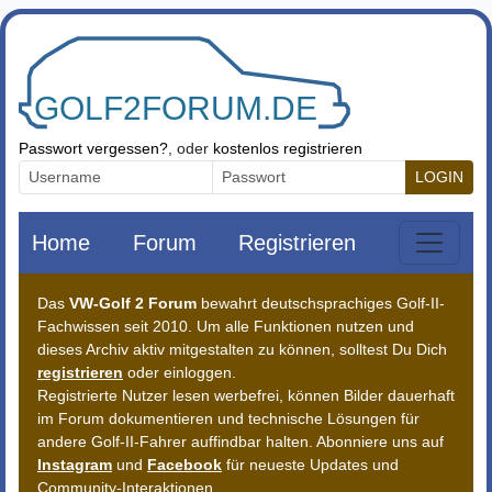
Zum Inhalt springen
Passwort vergessen?
, oder
kostenlos registrieren
LOGIN
Home
Forum
Registrieren
Das
VW-Golf 2 Forum
bewahrt deutschsprachiges Golf-II-
Fachwissen seit 2010. Um alle Funktionen nutzen und
dieses Archiv aktiv mitgestalten zu können, solltest Du Dich
registrieren
oder einloggen.
Registrierte Nutzer lesen werbefrei, können Bilder dauerhaft
im Forum dokumentieren und technische Lösungen für
andere Golf-II-Fahrer auffindbar halten. Abonniere uns auf
Instagram
und
Facebook
für neueste Updates und
Community-Interaktionen.