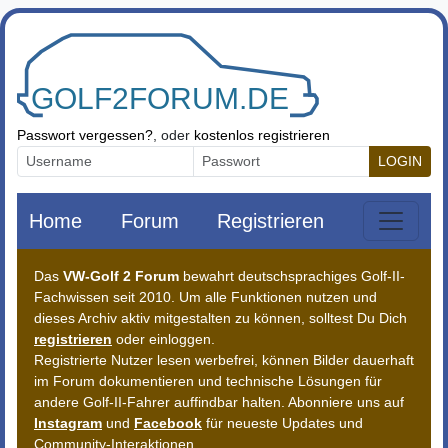
Zum Inhalt springen
Passwort vergessen?
, oder
kostenlos registrieren
LOGIN
Home
Forum
Registrieren
Das
VW-Golf 2 Forum
bewahrt deutschsprachiges Golf-II-
Fachwissen seit 2010. Um alle Funktionen nutzen und
dieses Archiv aktiv mitgestalten zu können, solltest Du Dich
registrieren
oder einloggen.
Registrierte Nutzer lesen werbefrei, können Bilder dauerhaft
im Forum dokumentieren und technische Lösungen für
andere Golf-II-Fahrer auffindbar halten. Abonniere uns auf
Instagram
und
Facebook
für neueste Updates und
Community-Interaktionen.