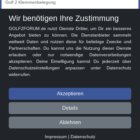
Golf 2 Klemmenbelegung
Auto-Showroom
Wir benötigen Ihre Zustimmung
Marktplatz
GOLF2FORUM.de nutzt Dienste Dritter, um Dir ein besseres
Golf 2 Lackcodes
Angebot bieten zu können. Die Dienstanbieter sammeln
weltweit Daten und nutzen diese für beliebige Zwecke und
Sonderversionen
Partnerschaften. Du kannst uns die Nutzung dieser Dienste
Sonstige Marken
erlauben oder nur notwendige Datenverarbeitungen
akzeptieren. Deine Einwilligung kannst Du jederzeit über
Datenschutzeinstellungen anpassen
unter Datenschutz
widerrufen.
Akzeptieren
© 2026 GOLF2FORUM - Volkswagen Golf II Forum seit 2010 ❤️
Details
Beitragsregeln
Datenschutz
Impressum
Ablehnen
0.02s v3.1.1-241a130
Impressum
|
Datenschutz