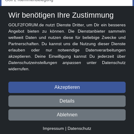
Auto-Showroom
Wir benötigen Ihre Zustimmung
Marktplatz
GOLF2FORUM.de nutzt Dienste Dritter, um Dir ein besseres
Golf 2 Lackcodes
Angebot bieten zu können. Die Dienstanbieter sammeln
weltweit Daten und nutzen diese für beliebige Zwecke und
Sonderversionen
Partnerschaften. Du kannst uns die Nutzung dieser Dienste
Sonstige Marken
erlauben oder nur notwendige Datenverarbeitungen
akzeptieren. Deine Einwilligung kannst Du jederzeit über
Datenschutzeinstellungen anpassen
unter Datenschutz
widerrufen.
Akzeptieren
© 2026 GOLF2FORUM - Volkswagen Golf II Forum seit 2010 ❤️
Details
Beitragsregeln
Datenschutz
Impressum
Ablehnen
0.02s v3.1.1-241a130
Impressum
|
Datenschutz