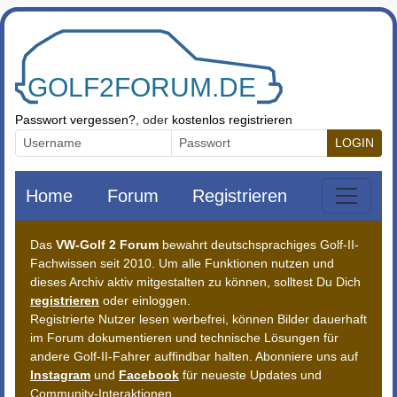
Zum Inhalt springen
Passwort vergessen?
, oder
kostenlos registrieren
LOGIN
Home
Forum
Registrieren
Das
VW-Golf 2 Forum
bewahrt deutschsprachiges Golf-II-
Fachwissen seit 2010. Um alle Funktionen nutzen und
dieses Archiv aktiv mitgestalten zu können, solltest Du Dich
registrieren
oder einloggen.
Registrierte Nutzer lesen werbefrei, können Bilder dauerhaft
im Forum dokumentieren und technische Lösungen für
andere Golf-II-Fahrer auffindbar halten. Abonniere uns auf
Instagram
und
Facebook
für neueste Updates und
Community-Interaktionen.