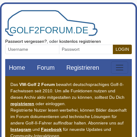
Zum Inhalt springen
Passwort vergessen?
, oder
kostenlos registrieren
LOGIN
Home
Forum
Registrieren
Das
VW-Golf 2 Forum
bewahrt deutschsprachiges Golf-II-
Fachwissen seit 2010. Um alle Funktionen nutzen und
dieses Archiv aktiv mitgestalten zu können, solltest Du Dich
registrieren
oder einloggen.
Registrierte Nutzer lesen werbefrei, können Bilder dauerhaft
im Forum dokumentieren und technische Lösungen für
andere Golf-II-Fahrer auffindbar halten. Abonniere uns auf
Instagram
und
Facebook
für neueste Updates und
Community-Interaktionen.