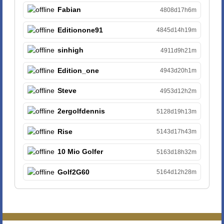
Fabian
4808d17h6m
Editionone91
4845d14h19m
sinhigh
4911d9h21m
Edition_one
4943d20h1m
Steve
4953d12h2m
2ergolfdennis
5128d19h13m
Rise
5143d17h43m
10 Mio Golfer
5163d18h32m
Golf2G60
5164d12h28m