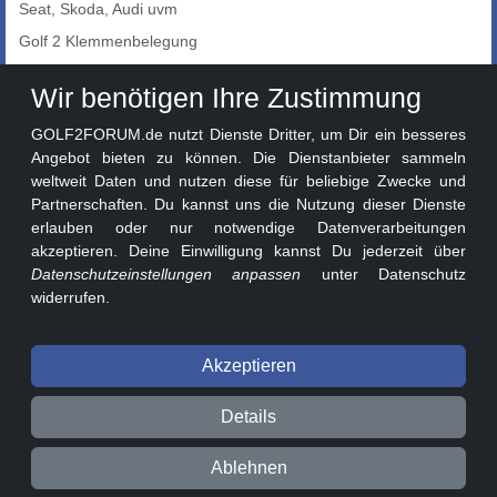
Seat, Skoda, Audi uvm
Golf 2 Klemmenbelegung
Auto-Showroom
Wir benötigen Ihre Zustimmung
Marktplatz
GOLF2FORUM.de nutzt Dienste Dritter, um Dir ein besseres
Golf 2 Lackcodes
Angebot bieten zu können. Die Dienstanbieter sammeln
weltweit Daten und nutzen diese für beliebige Zwecke und
Sonderversionen
Partnerschaften. Du kannst uns die Nutzung dieser Dienste
Sonstige Marken
erlauben oder nur notwendige Datenverarbeitungen
akzeptieren. Deine Einwilligung kannst Du jederzeit über
Datenschutzeinstellungen anpassen
unter Datenschutz
widerrufen.
Akzeptieren
© 2026 GOLF2FORUM - Volkswagen Golf II Forum seit 2010 ❤️
Details
Beitragsregeln
Datenschutz
Impressum
Ablehnen