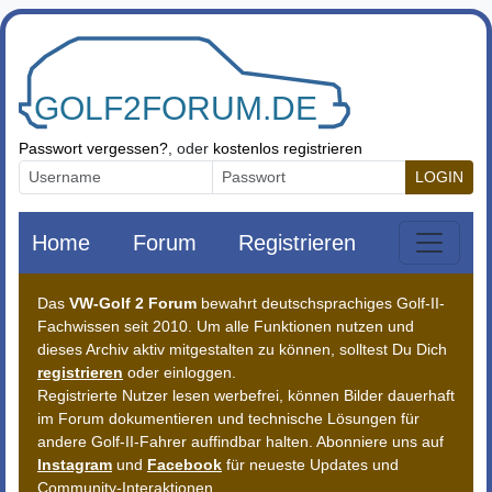
Zum Inhalt springen
Passwort vergessen?
, oder
kostenlos registrieren
LOGIN
Home
Forum
Registrieren
Das
VW-Golf 2 Forum
bewahrt deutschsprachiges Golf-II-
Fachwissen seit 2010. Um alle Funktionen nutzen und
dieses Archiv aktiv mitgestalten zu können, solltest Du Dich
registrieren
oder einloggen.
Registrierte Nutzer lesen werbefrei, können Bilder dauerhaft
im Forum dokumentieren und technische Lösungen für
andere Golf-II-Fahrer auffindbar halten. Abonniere uns auf
Instagram
und
Facebook
für neueste Updates und
Community-Interaktionen.