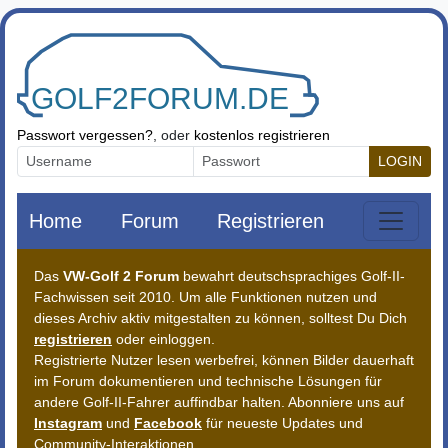
Zum Inhalt springen
Passwort vergessen?
, oder
kostenlos registrieren
LOGIN
Home
Forum
Registrieren
Das
VW-Golf 2 Forum
bewahrt deutschsprachiges Golf-II-
Fachwissen seit 2010. Um alle Funktionen nutzen und
dieses Archiv aktiv mitgestalten zu können, solltest Du Dich
registrieren
oder einloggen.
Registrierte Nutzer lesen werbefrei, können Bilder dauerhaft
im Forum dokumentieren und technische Lösungen für
andere Golf-II-Fahrer auffindbar halten. Abonniere uns auf
Instagram
und
Facebook
für neueste Updates und
Community-Interaktionen.