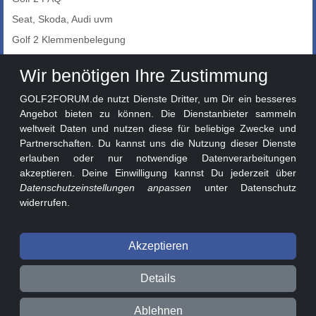
Seat, Skoda, Audi uvm
Golf 2 Klemmenbelegung
Auto-Showroom
Wir benötigen Ihre Zustimmung
Marktplatz
GOLF2FORUM.de nutzt Dienste Dritter, um Dir ein besseres
Golf 2 Lackcodes
Angebot bieten zu können. Die Dienstanbieter sammeln
weltweit Daten und nutzen diese für beliebige Zwecke und
Sonderversionen
Partnerschaften. Du kannst uns die Nutzung dieser Dienste
Sonstige Marken
erlauben oder nur notwendige Datenverarbeitungen
akzeptieren. Deine Einwilligung kannst Du jederzeit über
Datenschutzeinstellungen anpassen
unter Datenschutz
widerrufen.
Akzeptieren
© 2026 GOLF2FORUM - Volkswagen Golf II Forum seit 2010 ❤️
Details
Beitragsregeln
Datenschutz
Impressum
Ablehnen