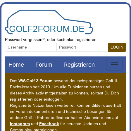
Zum Inhalt springen
Passwort vergessen?
, oder
kostenlos registrieren
LOGIN
Home
Forum
Registrieren
Das
VW-Golf 2 Forum
bewahrt deutschsprachiges Golf-II-
Fachwissen seit 2010. Um alle Funktionen nutzen und
dieses Archiv aktiv mitgestalten zu können, solltest Du Dich
registrieren
oder einloggen.
Registrierte Nutzer lesen werbefrei, können Bilder dauerhaft
im Forum dokumentieren und technische Lösungen für
andere Golf-II-Fahrer auffindbar halten. Abonniere uns auf
Instagram
und
Facebook
für neueste Updates und
Community-Interaktionen.