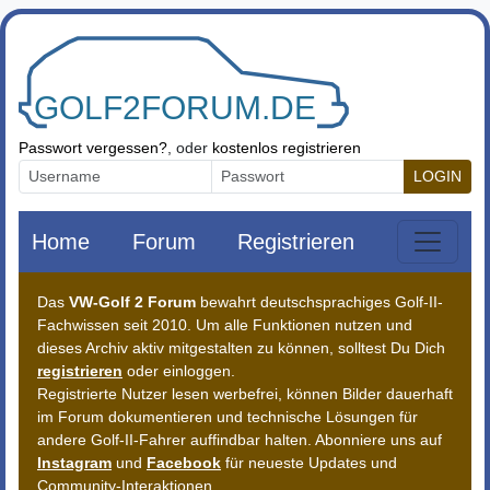
Zum Inhalt springen
Passwort vergessen?
, oder
kostenlos registrieren
LOGIN
Home
Forum
Registrieren
Das
VW-Golf 2 Forum
bewahrt deutschsprachiges Golf-II-
Fachwissen seit 2010. Um alle Funktionen nutzen und
dieses Archiv aktiv mitgestalten zu können, solltest Du Dich
registrieren
oder einloggen.
Registrierte Nutzer lesen werbefrei, können Bilder dauerhaft
im Forum dokumentieren und technische Lösungen für
andere Golf-II-Fahrer auffindbar halten. Abonniere uns auf
Instagram
und
Facebook
für neueste Updates und
Community-Interaktionen.