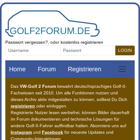
Zum Inhalt springen
Passwort vergessen?
, oder
kostenlos registrieren
LOGIN
Home
Forum
Registrieren
Das
VW-Golf 2 Forum
bewahrt deutschsprachiges Golf-II-
Fachwissen seit 2010. Um alle Funktionen nutzen und
dieses Archiv aktiv mitgestalten zu können, solltest Du Dich
registrieren
oder einloggen.
Registrierte Nutzer lesen werbefrei, können Bilder dauerhaft
im Forum dokumentieren und technische Lösungen für
andere Golf-II-Fahrer auffindbar halten. Abonniere uns auf
Instagram
und
Facebook
für neueste Updates und
Community-Interaktionen.