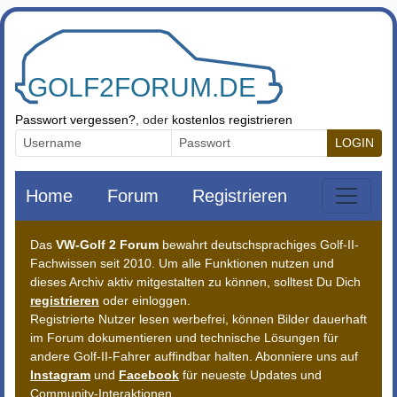
Zum Inhalt springen
Passwort vergessen?
, oder
kostenlos registrieren
LOGIN
Home
Forum
Registrieren
Das
VW-Golf 2 Forum
bewahrt deutschsprachiges Golf-II-
Fachwissen seit 2010. Um alle Funktionen nutzen und
dieses Archiv aktiv mitgestalten zu können, solltest Du Dich
registrieren
oder einloggen.
Registrierte Nutzer lesen werbefrei, können Bilder dauerhaft
im Forum dokumentieren und technische Lösungen für
andere Golf-II-Fahrer auffindbar halten. Abonniere uns auf
Instagram
und
Facebook
für neueste Updates und
Community-Interaktionen.