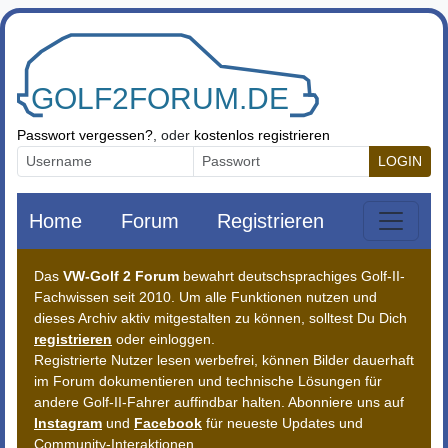
Zum Inhalt springen
Passwort vergessen?
, oder
kostenlos registrieren
LOGIN
Home
Forum
Registrieren
Das
VW-Golf 2 Forum
bewahrt deutschsprachiges Golf-II-
Fachwissen seit 2010. Um alle Funktionen nutzen und
dieses Archiv aktiv mitgestalten zu können, solltest Du Dich
registrieren
oder einloggen.
Registrierte Nutzer lesen werbefrei, können Bilder dauerhaft
im Forum dokumentieren und technische Lösungen für
andere Golf-II-Fahrer auffindbar halten. Abonniere uns auf
Instagram
und
Facebook
für neueste Updates und
Community-Interaktionen.