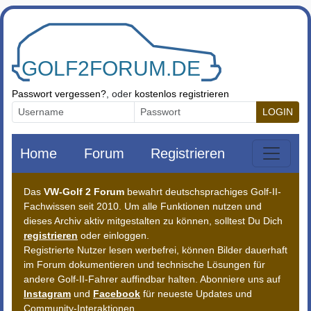
Zum Inhalt springen
Passwort vergessen?
, oder
kostenlos registrieren
LOGIN
Home
Forum
Registrieren
Das
VW-Golf 2 Forum
bewahrt deutschsprachiges Golf-II-
Fachwissen seit 2010. Um alle Funktionen nutzen und
dieses Archiv aktiv mitgestalten zu können, solltest Du Dich
registrieren
oder einloggen.
Registrierte Nutzer lesen werbefrei, können Bilder dauerhaft
im Forum dokumentieren und technische Lösungen für
andere Golf-II-Fahrer auffindbar halten. Abonniere uns auf
Instagram
und
Facebook
für neueste Updates und
Community-Interaktionen.