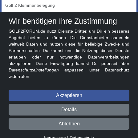
Golf 2 Klemmenbelegung
Auto-Showroom
Wir benötigen Ihre Zustimmung
Marktplatz
GOLF2FORUM.de nutzt Dienste Dritter, um Dir ein besseres
Golf 2 Lackcodes
Angebot bieten zu können. Die Dienstanbieter sammeln
weltweit Daten und nutzen diese für beliebige Zwecke und
Sonderversionen
Partnerschaften. Du kannst uns die Nutzung dieser Dienste
Sonstige Marken
erlauben oder nur notwendige Datenverarbeitungen
akzeptieren. Deine Einwilligung kannst Du jederzeit über
Datenschutzeinstellungen anpassen
unter Datenschutz
widerrufen.
Akzeptieren
© 2026 GOLF2FORUM - Volkswagen Golf II Forum seit 2010 ❤️
Details
Beitragsregeln
Datenschutz
Impressum
Ablehnen
0.02s v3.1.1-7b0d7e8
Impressum
|
Datenschutz