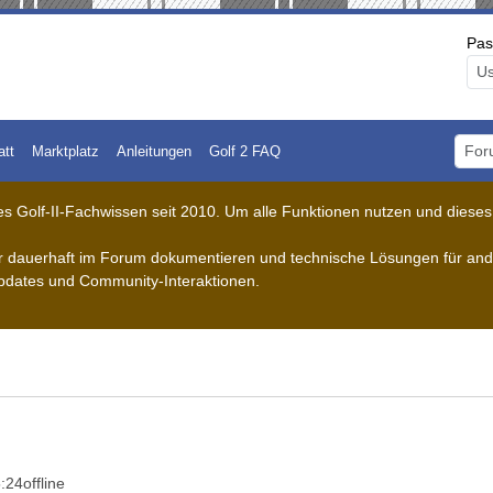
Pas
att
Marktplatz
Anleitungen
Golf 2 FAQ
Foru
 Golf-II-Fachwissen seit 2010. Um alle Funktionen nutzen und dieses A
der dauerhaft im Forum dokumentieren und technische Lösungen für ande
pdates und Community-Interaktionen.
5:24
offline