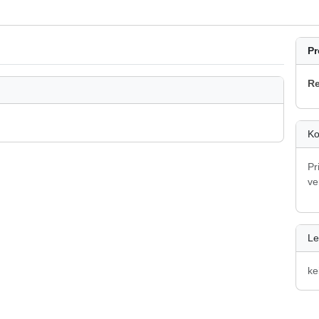
Pr
Re
Ko
Pr
ve
Le
ke