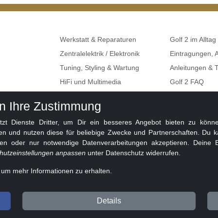
Werkstatt & Reparaturen
Golf 2 im Alltag
Zentralelektrik / Elektronik
Eintragungen,
Tuning, Styling & Wartung
Anleitungen & T
HiFi und Multimedia
Golf 2 FAQ
Umbauten & Restaurationen
Seat, Skoda, A
en Ihre Zustimmung
Golf 2 Klemme
 Dienste Dritter, um Dir ein besseres Angebot bieten zu können
en und nutzen diese für beliebige Zwecke und Partnerschaften. Du k
ben oder nur notwendige Datenverarbeitungen akzeptieren. Deine E
hutzeinstellungen anpassen
unter Datenschutz widerrufen.
, um mehr Informationen zu erhalten.
eit 2010 ❤️
Details