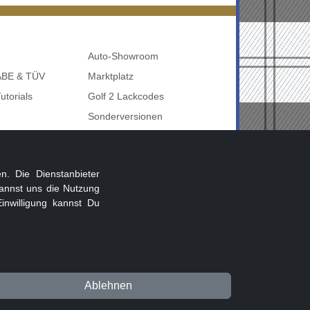
Auto-Showroom
 ABE & TÜV
Marktplatz
utorials
Golf 2 Lackcodes
Sonderversionen
udi uvm
Sonstige Marken
nbelegung
. Die Dienstanbieter
annst uns die Nutzung
inwilligung kannst Du
Beitragsregeln
Datenschutz
Impressum
Ablehnen