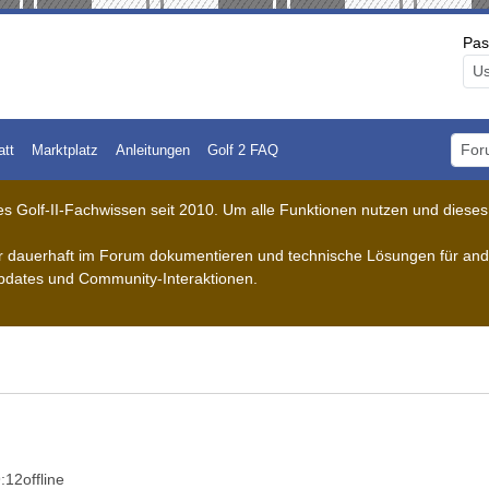
Pas
att
Marktplatz
Anleitungen
Golf 2 FAQ
Foru
 Golf-II-Fachwissen seit 2010. Um alle Funktionen nutzen und dieses A
der dauerhaft im Forum dokumentieren und technische Lösungen für ande
pdates und Community-Interaktionen.
9:12
offline