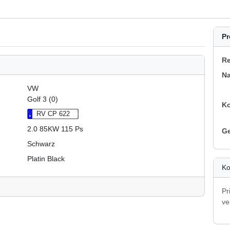
Pr
Re
N
VW
Golf 3 (0)
K
RV CP 622
2.0 85KW 115 Ps
G
Schwarz
Platin Black
Ko
Pr
ve