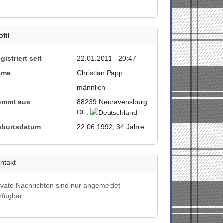
ofil
gistriert seit
22.01.2011 - 20:47
ame
Christian Papp
männlich
ommt aus
88239 Neuravensburg
DE,
eburtsdatum
22.06.1992, 34 Jahre
ntakt
ivate Nachrichten sind nur angemeldet
rfügbar.