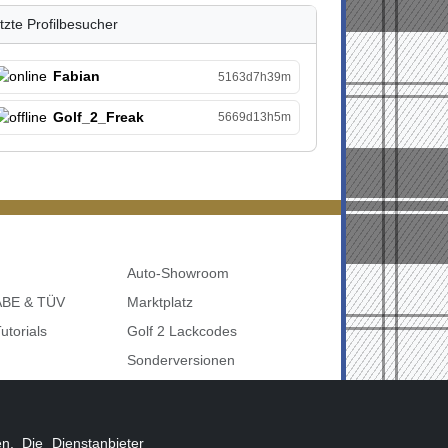
tzte Profilbesucher
Fabian
5163d7h39m
Golf_2_Freak
5669d13h5m
Auto-Showroom
 ABE & TÜV
Marktplatz
utorials
Golf 2 Lackcodes
Sonderversionen
udi uvm
Sonstige Marken
nbelegung
. Die Dienstanbieter