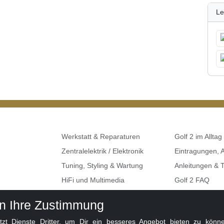
Le
Werkstatt & Reparaturen
Golf 2 im Alltag
Zentralelektrik / Elektronik
Eintragungen,
Tuning, Styling & Wartung
Anleitungen & T
HiFi und Multimedia
Golf 2 FAQ
Umbauten & Restaurationen
Seat, Skoda, A
en Ihre Zustimmung
Golf 2 Klemme
 Dienste Dritter, um Dir ein besseres Angebot bieten zu können