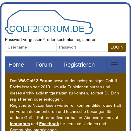
Zum Inhalt springen
Passwort vergessen?
, oder
kostenlos registrieren
LOGIN
Home
Forum
Registrieren
Das
VW-Golf 2 Forum
bewahrt deutschsprachiges Golf-II-
Fachwissen seit 2010. Um alle Funktionen nutzen und
dieses Archiv aktiv mitgestalten zu können, solltest Du Dich
registrieren
oder einloggen.
Registrierte Nutzer lesen werbefrei, können Bilder dauerhaft
im Forum dokumentieren und technische Lösungen für
andere Golf-II-Fahrer auffindbar halten. Abonniere uns auf
Instagram
und
Facebook
für neueste Updates und
Community-Interaktionen.