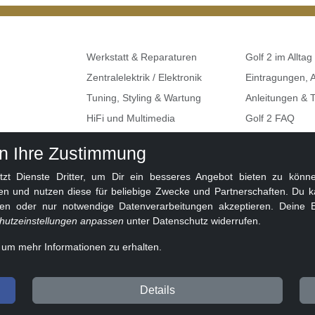
Werkstatt & Reparaturen
Golf 2 im Alltag
Zentralelektrik / Elektronik
Eintragungen,
Tuning, Styling & Wartung
Anleitungen & T
HiFi und Multimedia
Golf 2 FAQ
Umbauten & Restaurationen
Seat, Skoda, A
en Ihre Zustimmung
Golf 2 Klemme
 Dienste Dritter, um Dir ein besseres Angebot bieten zu können
en und nutzen diese für beliebige Zwecke und Partnerschaften. Du k
ben oder nur notwendige Datenverarbeitungen akzeptieren. Deine E
hutzeinstellungen anpassen
unter Datenschutz widerrufen.
, um mehr Informationen zu erhalten.
eit 2010 ❤️
Details