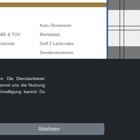
Auto-Showroom
 ABE & TÜV
Marktplatz
utorials
Golf 2 Lackcodes
Sonderversionen
udi uvm
Sonstige Marken
nbelegung
. Die Dienstanbieter
annst uns die Nutzung
inwilligung kannst Du
Beitragsregeln
Datenschutz
Impressum
Ablehnen