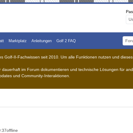
Pas
att
Marktplatz
Anleitungen
Golf 2 FAQ
Foru
 Golf-II-Fachwissen seit 2010. Um alle Funktionen nutzen und dieses A
der dauerhaft im Forum dokumentieren und technische Lösungen für ande
pdates und Community-Interaktionen.
9:37
offline