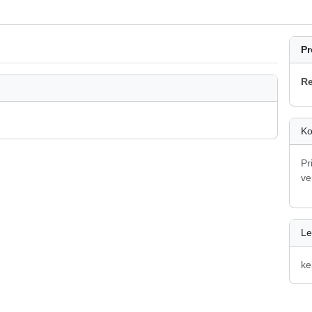
Pr
Re
Ko
Pr
ve
Le
ke