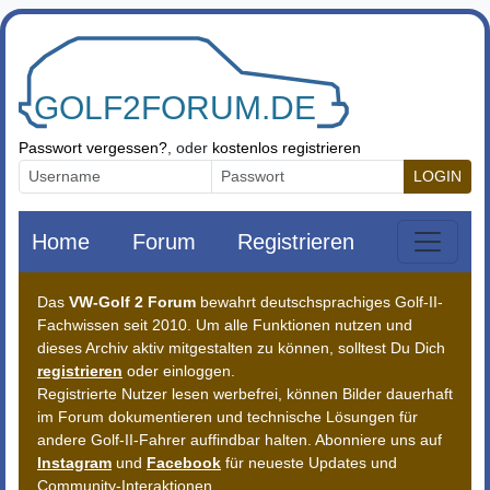
Zum Inhalt springen
Passwort vergessen?
, oder
kostenlos registrieren
LOGIN
Home
Forum
Registrieren
Das
VW-Golf 2 Forum
bewahrt deutschsprachiges Golf-II-
Fachwissen seit 2010. Um alle Funktionen nutzen und
dieses Archiv aktiv mitgestalten zu können, solltest Du Dich
registrieren
oder einloggen.
Registrierte Nutzer lesen werbefrei, können Bilder dauerhaft
im Forum dokumentieren und technische Lösungen für
andere Golf-II-Fahrer auffindbar halten. Abonniere uns auf
Instagram
und
Facebook
für neueste Updates und
Community-Interaktionen.