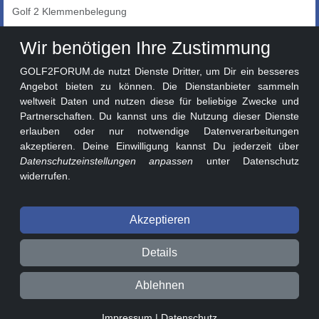
Golf 2 Klemmenbelegung
Auto-Showroom
Wir benötigen Ihre Zustimmung
Marktplatz
GOLF2FORUM.de nutzt Dienste Dritter, um Dir ein besseres
Golf 2 Lackcodes
Angebot bieten zu können. Die Dienstanbieter sammeln
weltweit Daten und nutzen diese für beliebige Zwecke und
Sonderversionen
Partnerschaften. Du kannst uns die Nutzung dieser Dienste
Sonstige Marken
erlauben oder nur notwendige Datenverarbeitungen
akzeptieren. Deine Einwilligung kannst Du jederzeit über
Datenschutzeinstellungen anpassen
unter Datenschutz
widerrufen.
Akzeptieren
© 2026 GOLF2FORUM - Volkswagen Golf II Forum seit 2010 ❤️
Details
Beitragsregeln
Datenschutz
Impressum
Ablehnen
0.02s v3.1.1-e769071
Impressum
|
Datenschutz