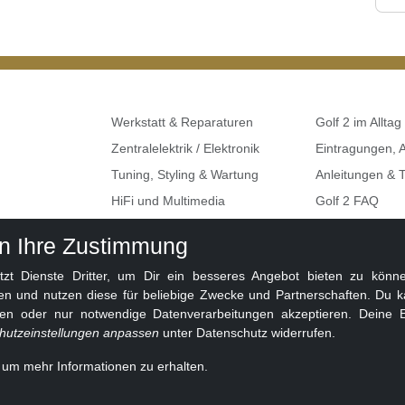
Werkstatt & Reparaturen
Golf 2 im Alltag
Zentralelektrik / Elektronik
Eintragungen,
Tuning, Styling & Wartung
Anleitungen & T
HiFi und Multimedia
Golf 2 FAQ
Umbauten & Restaurationen
Seat, Skoda, A
en Ihre Zustimmung
Golf 2 Klemme
 Dienste Dritter, um Dir ein besseres Angebot bieten zu können
en und nutzen diese für beliebige Zwecke und Partnerschaften. Du k
ben oder nur notwendige Datenverarbeitungen akzeptieren. Deine E
hutzeinstellungen anpassen
unter Datenschutz widerrufen.
, um mehr Informationen zu erhalten.
eit 2010 ❤️