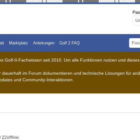
Pas
att
Marktplatz
Anleitungen
Golf 2 FAQ
Foru
 Golf-II-Fachwissen seit 2010. Um alle Funktionen nutzen und dieses A
der dauerhaft im Forum dokumentieren und technische Lösungen für ande
pdates und Community-Interaktionen.
9:22
offline