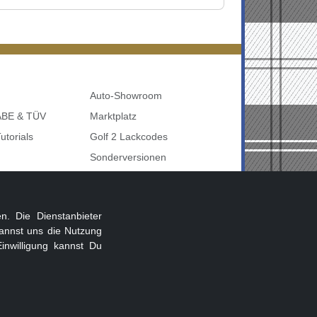
Auto-Showroom
 ABE & TÜV
Marktplatz
utorials
Golf 2 Lackcodes
Sonderversionen
udi uvm
Sonstige Marken
nbelegung
. Die Dienstanbieter
annst uns die Nutzung
inwilligung kannst Du
Beitragsregeln
Datenschutz
Impressum