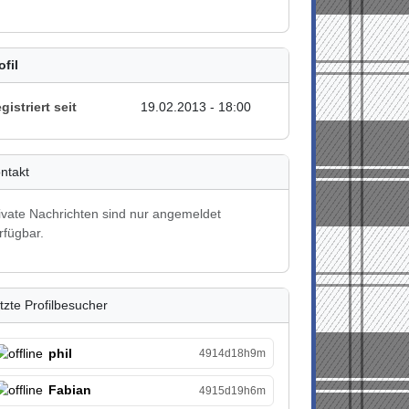
ofil
gistriert seit
19.02.2013 - 18:00
ntakt
ivate Nachrichten sind nur angemeldet
rfügbar.
tzte Profilbesucher
phil
4914d18h9m
Fabian
4915d19h6m