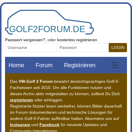
Zum Inhalt springen
Passwort vergessen?
, oder
kostenlos registrieren
LOGIN
Home
Forum
Registrieren
Das
VW-Golf 2 Forum
bewahrt deutschsprachiges Golf-II-
Fachwissen seit 2010. Um alle Funktionen nutzen und
dieses Archiv aktiv mitgestalten zu können, solltest Du Dich
registrieren
oder einloggen.
Registrierte Nutzer lesen werbefrei, können Bilder dauerhaft
im Forum dokumentieren und technische Lösungen für
andere Golf-II-Fahrer auffindbar halten. Abonniere uns auf
Instagram
und
Facebook
für neueste Updates und
Community-Interaktionen.