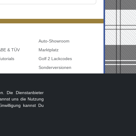
Auto-Showroom
 ABE & TÜV
Marktplatz
utorials
Golf 2 Lackcodes
Sonderversionen
udi uvm
Sonstige Marken
nbelegung
. Die Dienstanbieter
annst uns die Nutzung
inwilligung kannst Du
Beitragsregeln
Datenschutz
Impressum