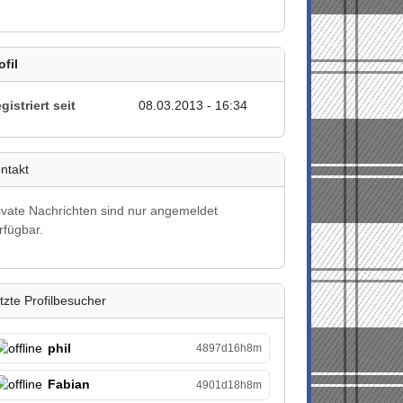
ofil
gistriert seit
08.03.2013 - 16:34
ntakt
ivate Nachrichten sind nur angemeldet
rfügbar.
tzte Profilbesucher
phil
4897d16h8m
Fabian
4901d18h8m