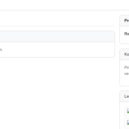
Pr
Re
n.
Ko
Pr
ve
Le