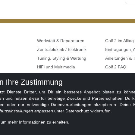
Werkstatt & Reparaturen
Golf 2 im Alltag
Zentralelektrik / Elektronik
Eintragungen,
Tuning, Styling & Wartung
Anleitungen & T
HiFi und Multimedia
Golf 2 FAQ
Umbauten & Restaurationen
Seat, Skoda, A
en Ihre Zustimmung
Golf 2 Klemme
 Dienste Dritter, um Dir ein besseres Angebot bieten zu können
en und nutzen diese für beliebige Zwecke und Partnerschaften. Du k
ben oder nur notwendige Datenverarbeitungen akzeptieren. Deine E
hutzeinstellungen anpassen
unter Datenschutz widerrufen.
, um mehr Informationen zu erhalten.
eit 2010 ❤️