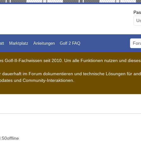
Pas
att
Marktplatz
Anleitungen
Golf 2 FAQ
Foru
 Golf-II-Fachwissen seit 2010. Um alle Funktionen nutzen und dieses A
der dauerhaft im Forum dokumentieren und technische Lösungen für ande
pdates und Community-Interaktionen.
3:50
offline