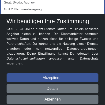
Seat, Skoda, Audi uvm
Golf 2 Klemmenbelegung
Auto-Showroom
Wir benötigen Ihre Zustimmung
Marktplatz
GOLF2FORUM.de nutzt Dienste Dritter, um Dir ein besseres
Golf 2 Lackcodes
Angebot bieten zu können. Die Dienstanbieter sammeln
weltweit Daten und nutzen diese für beliebige Zwecke und
Sonderversionen
Partnerschaften. Du kannst uns die Nutzung dieser Dienste
Sonstige Marken
erlauben oder nur notwendige Datenverarbeitungen
akzeptieren. Deine Einwilligung kannst Du jederzeit über
Datenschutzeinstellungen anpassen
unter Datenschutz
widerrufen.
Akzeptieren
© 2026 GOLF2FORUM - Volkswagen Golf II Forum seit 2010 ❤️
Details
Beitragsregeln
Datenschutz
Impressum
Ablehnen