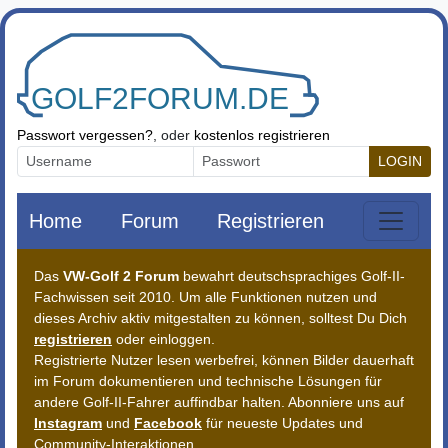
Zum Inhalt springen
Passwort vergessen?
, oder
kostenlos registrieren
LOGIN
Home
Forum
Registrieren
Das
VW-Golf 2 Forum
bewahrt deutschsprachiges Golf-II-
Fachwissen seit 2010. Um alle Funktionen nutzen und
dieses Archiv aktiv mitgestalten zu können, solltest Du Dich
registrieren
oder einloggen.
Registrierte Nutzer lesen werbefrei, können Bilder dauerhaft
im Forum dokumentieren und technische Lösungen für
andere Golf-II-Fahrer auffindbar halten. Abonniere uns auf
Instagram
und
Facebook
für neueste Updates und
Community-Interaktionen.