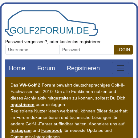
Zum Inhalt springen
Passwort vergessen?
, oder
kostenlos registrieren
LOGIN
Home
Forum
Registrieren
Das
VW-Golf 2 Forum
bewahrt deutschsprachiges Golf-II-
Fachwissen seit 2010. Um alle Funktionen nutzen und
dieses Archiv aktiv mitgestalten zu können, solltest Du Dich
registrieren
oder einloggen.
Registrierte Nutzer lesen werbefrei, können Bilder dauerhaft
im Forum dokumentieren und technische Lösungen für
andere Golf-II-Fahrer auffindbar halten. Abonniere uns auf
Instagram
und
Facebook
für neueste Updates und
Community-Interaktionen.