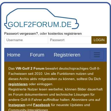
Zum Inhalt springen
Passwort vergessen?
, oder
kostenlos registrieren
LOGIN
Home
Forum
Registrieren
Das
VW-Golf 2 Forum
bewahrt deutschsprachiges Golf-II-
Fachwissen seit 2010. Um alle Funktionen nutzen und
dieses Archiv aktiv mitgestalten zu können, solltest Du Dich
registrieren
oder einloggen.
Registrierte Nutzer lesen werbefrei, können Bilder dauerhaft
im Forum dokumentieren und technische Lösungen für
andere Golf-II-Fahrer auffindbar halten. Abonniere uns auf
Instagram
und
Facebook
für neueste Updates und
Community-Interaktionen.