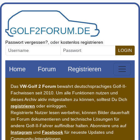
Zum Inhalt springen
Passwort vergessen?
, oder
kostenlos registrieren
LOGIN
Home
Forum
Registrieren
Das
VW-Golf 2 Forum
bewahrt deutschsprachiges Golf-II-
Fachwissen seit 2010. Um alle Funktionen nutzen und
dieses Archiv aktiv mitgestalten zu können, solltest Du Dich
registrieren
oder einloggen.
Registrierte Nutzer lesen werbefrei, können Bilder dauerhaft
im Forum dokumentieren und technische Lösungen für
andere Golf-II-Fahrer auffindbar halten. Abonniere uns auf
Instagram
und
Facebook
für neueste Updates und
Community-Interaktionen.