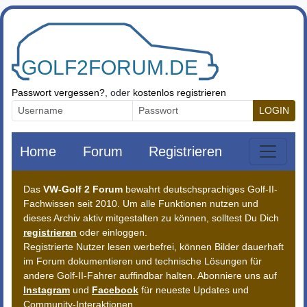
Zum Inhalt springen
Passwort vergessen?
, oder
kostenlos registrieren
LOGIN
Home
Forum
Registrieren
Das
VW-Golf 2 Forum
bewahrt deutschsprachiges Golf-II-
Fachwissen seit 2010. Um alle Funktionen nutzen und
dieses Archiv aktiv mitgestalten zu können, solltest Du Dich
registrieren
oder einloggen.
Registrierte Nutzer lesen werbefrei, können Bilder dauerhaft
im Forum dokumentieren und technische Lösungen für
andere Golf-II-Fahrer auffindbar halten. Abonniere uns auf
Instagram
und
Facebook
für neueste Updates und
Community-Interaktionen.