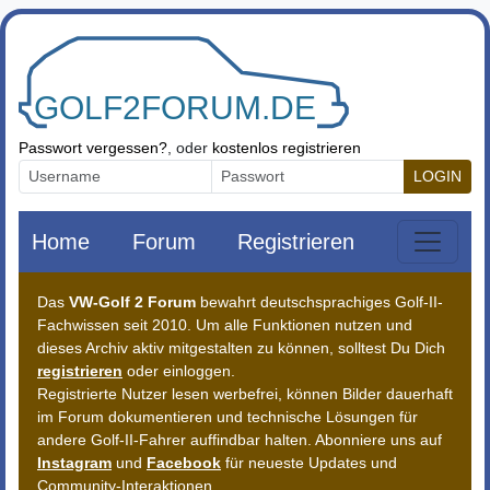
Zum Inhalt springen
Passwort vergessen?
, oder
kostenlos registrieren
LOGIN
Home
Forum
Registrieren
Das
VW-Golf 2 Forum
bewahrt deutschsprachiges Golf-II-
Fachwissen seit 2010. Um alle Funktionen nutzen und
dieses Archiv aktiv mitgestalten zu können, solltest Du Dich
registrieren
oder einloggen.
Registrierte Nutzer lesen werbefrei, können Bilder dauerhaft
im Forum dokumentieren und technische Lösungen für
andere Golf-II-Fahrer auffindbar halten. Abonniere uns auf
Instagram
und
Facebook
für neueste Updates und
Community-Interaktionen.