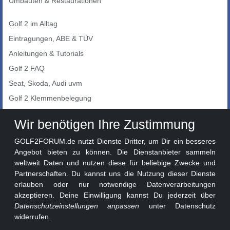
Umbauten & Restaurationen
Golf 2 im Alltag
Eintragungen, ABE & TÜV
Anleitungen & Tutorials
Golf 2 FAQ
Seat, Skoda, Audi uvm
Golf 2 Klemmenbelegung
Auto-Showroom
Wir benötigen Ihre Zustimmung
Marktplatz
GOLF2FORUM.de nutzt Dienste Dritter, um Dir ein besseres
Golf 2 Lackcodes
Angebot bieten zu können. Die Dienstanbieter sammeln
weltweit Daten und nutzen diese für beliebige Zwecke und
Sonderversionen
Partnerschaften. Du kannst uns die Nutzung dieser Dienste
Sonstige Marken
erlauben oder nur notwendige Datenverarbeitungen
akzeptieren. Deine Einwilligung kannst Du jederzeit über
Datenschutzeinstellungen anpassen
unter Datenschutz
widerrufen.