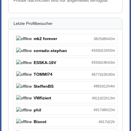
Private Nachrichten sind nur angemeldet verfügbar.
Letzte Profilbesucher
mk2 forever
3825d6h42m
corrado-stephan
4550d12h55m
ESSKA-16V
4550d19h43m
TOMMI74
4677d10h30m
SteffenBS
4882d12h4m
VWfiziert
4911d22h13m
phil
4917d8h22m
Biscot
4917d22h