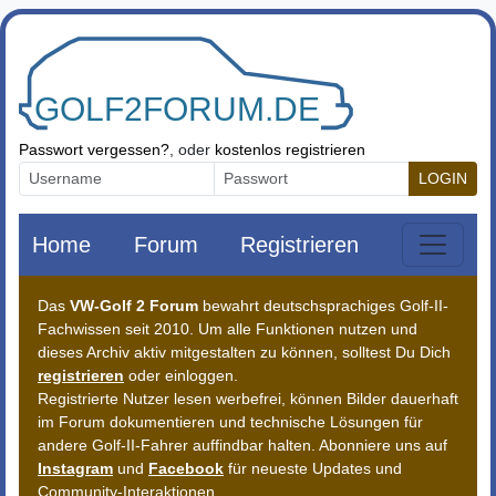
Zum Inhalt springen
Passwort vergessen?
, oder
kostenlos registrieren
LOGIN
Home
Forum
Registrieren
Das
VW-Golf 2 Forum
bewahrt deutschsprachiges Golf-II-
Fachwissen seit 2010. Um alle Funktionen nutzen und
dieses Archiv aktiv mitgestalten zu können, solltest Du Dich
registrieren
oder einloggen.
Registrierte Nutzer lesen werbefrei, können Bilder dauerhaft
im Forum dokumentieren und technische Lösungen für
andere Golf-II-Fahrer auffindbar halten. Abonniere uns auf
Instagram
und
Facebook
für neueste Updates und
Community-Interaktionen.