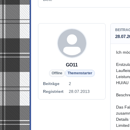
BEITRA
28.07.2
Ich mö
Erstzul
GO11
Lauflei
Offline
Themenstarter
Leistun
HU/AU 
Beiträge
2
Registriert
28.07.2013
Beschr
Das Fa
zusamme
Details
Limited