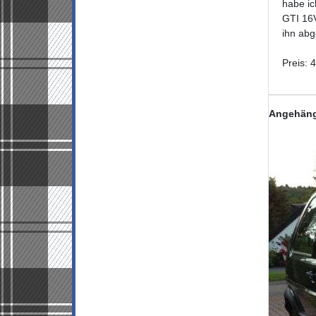
habe ic
GTI 16V
ihn abg
Preis: 
Angehäng