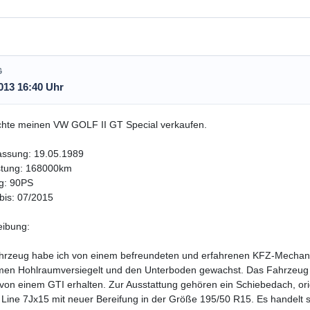
G
013 16:40 Uhr
chte meinen VW GOLF II GT Special verkaufen.
assung: 19.05.1989
stung: 168000km
g: 90PS
bis: 07/2015
eibung:
hrzeug habe ich von einem befreundeten und erfahrenen KFZ-Mechani
n Hohlraumversiegelt und den Unterboden gewachst. Das Fahrzeug s
 von einem GTI erhalten. Zur Ausstattung gehören ein Schiebedach, or
 Line 7Jx15 mit neuer Bereifung in der Größe 195/50 R15. Es handelt s