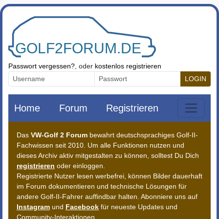
Zum Inhalt springen
Passwort vergessen?
, oder
kostenlos registrieren
LOGIN
Home
Forum
Registrieren
Das
VW-Golf 2 Forum
bewahrt deutschsprachiges Golf-II-
Fachwissen seit 2010. Um alle Funktionen nutzen und
dieses Archiv aktiv mitgestalten zu können, solltest Du Dich
registrieren
oder einloggen.
Registrierte Nutzer lesen werbefrei, können Bilder dauerhaft
im Forum dokumentieren und technische Lösungen für
andere Golf-II-Fahrer auffindbar halten. Abonniere uns auf
Instagram
und
Facebook
für neueste Updates und
Community-Interaktionen.