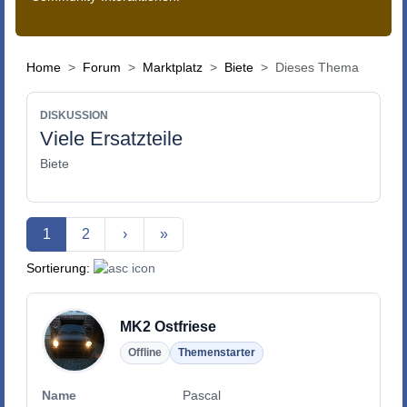
Home
Forum
Marktplatz
Biete
Dieses Thema
DISKUSSION
Viele Ersatzteile
Biete
Aktuelle Seite
1
2
›
»
Sortierung:
MK2 Ostfriese
Offline
Themenstarter
Name
Pascal