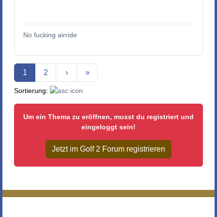
No fucking airride
Aktuelle Seite
1
2
›
»
Sortierung:
Um ein Thema zu eröffnen, musst du registriert und
eingeloggt sein!
Jetzt im Golf 2 Forum registrieren