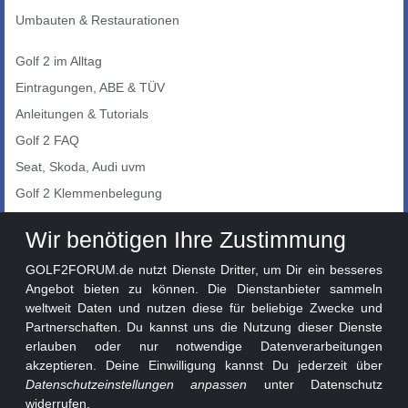
Umbauten & Restaurationen
Golf 2 im Alltag
Eintragungen, ABE & TÜV
Anleitungen & Tutorials
Golf 2 FAQ
Seat, Skoda, Audi uvm
Golf 2 Klemmenbelegung
Auto-Showroom
Wir benötigen Ihre Zustimmung
Marktplatz
GOLF2FORUM.de nutzt Dienste Dritter, um Dir ein besseres
Golf 2 Lackcodes
Angebot bieten zu können. Die Dienstanbieter sammeln
weltweit Daten und nutzen diese für beliebige Zwecke und
Sonderversionen
Partnerschaften. Du kannst uns die Nutzung dieser Dienste
Sonstige Marken
erlauben oder nur notwendige Datenverarbeitungen
akzeptieren. Deine Einwilligung kannst Du jederzeit über
Datenschutzeinstellungen anpassen
unter Datenschutz
widerrufen.