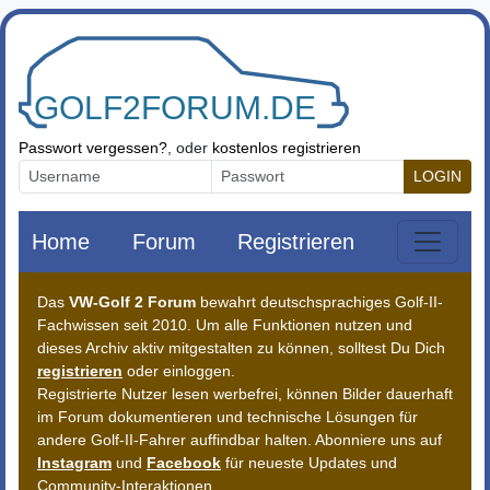
Zum Inhalt springen
Passwort vergessen?
, oder
kostenlos registrieren
LOGIN
Home
Forum
Registrieren
Das
VW-Golf 2 Forum
bewahrt deutschsprachiges Golf-II-
Fachwissen seit 2010. Um alle Funktionen nutzen und
dieses Archiv aktiv mitgestalten zu können, solltest Du Dich
registrieren
oder einloggen.
Registrierte Nutzer lesen werbefrei, können Bilder dauerhaft
im Forum dokumentieren und technische Lösungen für
andere Golf-II-Fahrer auffindbar halten. Abonniere uns auf
Instagram
und
Facebook
für neueste Updates und
Community-Interaktionen.