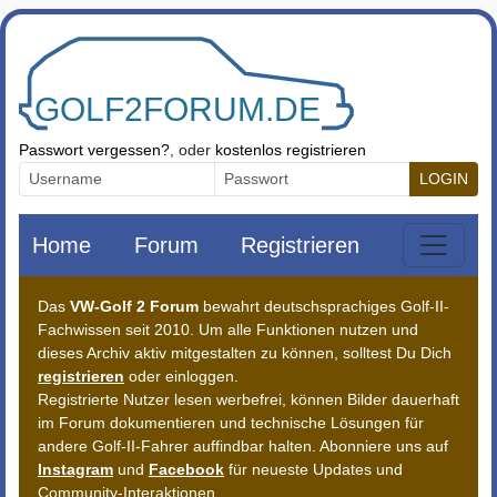
Zum Inhalt springen
Passwort vergessen?
, oder
kostenlos registrieren
LOGIN
Home
Forum
Registrieren
Das
VW-Golf 2 Forum
bewahrt deutschsprachiges Golf-II-
Fachwissen seit 2010. Um alle Funktionen nutzen und
dieses Archiv aktiv mitgestalten zu können, solltest Du Dich
registrieren
oder einloggen.
Registrierte Nutzer lesen werbefrei, können Bilder dauerhaft
im Forum dokumentieren und technische Lösungen für
andere Golf-II-Fahrer auffindbar halten. Abonniere uns auf
Instagram
und
Facebook
für neueste Updates und
Community-Interaktionen.