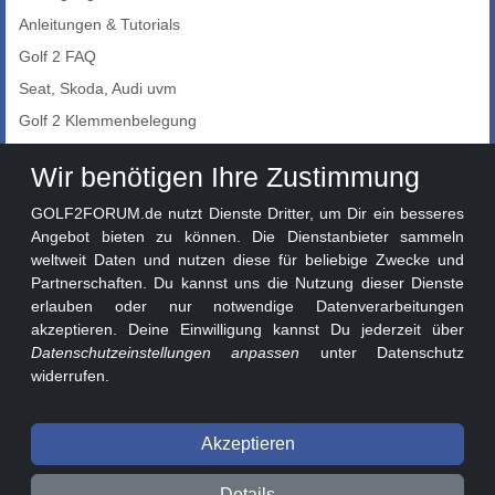
Anleitungen & Tutorials
Golf 2 FAQ
Seat, Skoda, Audi uvm
Golf 2 Klemmenbelegung
Auto-Showroom
Wir benötigen Ihre Zustimmung
Marktplatz
GOLF2FORUM.de nutzt Dienste Dritter, um Dir ein besseres
Golf 2 Lackcodes
Angebot bieten zu können. Die Dienstanbieter sammeln
weltweit Daten und nutzen diese für beliebige Zwecke und
Sonderversionen
Partnerschaften. Du kannst uns die Nutzung dieser Dienste
Sonstige Marken
erlauben oder nur notwendige Datenverarbeitungen
akzeptieren. Deine Einwilligung kannst Du jederzeit über
Datenschutzeinstellungen anpassen
unter Datenschutz
widerrufen.
Akzeptieren
© 2026 GOLF2FORUM - Volkswagen Golf II Forum seit 2010 ❤️
Details