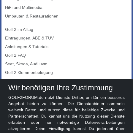
HiFi und Multimedia
Umbauten & Restaurationen
Golf 2 im Alltag
Eintragungen, ABE & TÜV
Anleitungen & Tutorials
Golf 2 FAQ
Seat, Skoda, Audi uvm
Golf 2 Klemmenbelegung
Auto-Showroom
Wir benötigen Ihre Zustimmung
Marktplatz
GOLF2FORUM.de nutzt Dienste Dritter, um Dir ein besseres
Golf 2 Lackcodes
Angebot bieten zu können. Die Dienstanbieter sammeln
weltweit Daten und nutzen diese für beliebige Zwecke und
Sonderversionen
Partnerschaften. Du kannst uns die Nutzung dieser Dienste
Sonstige Marken
erlauben oder nur notwendige Datenverarbeitungen
akzeptieren. Deine Einwilligung kannst Du jederzeit über