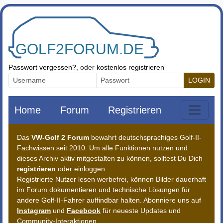
Zum Inhalt springen
Passwort vergessen?
, oder
kostenlos registrieren
LOGIN
Home
Forum
Registrieren
Das
VW-Golf 2 Forum
bewahrt deutschsprachiges Golf-II-
Fachwissen seit 2010. Um alle Funktionen nutzen und
dieses Archiv aktiv mitgestalten zu können, solltest Du Dich
registrieren
oder einloggen.
Registrierte Nutzer lesen werbefrei, können Bilder dauerhaft
im Forum dokumentieren und technische Lösungen für
andere Golf-II-Fahrer auffindbar halten. Abonniere uns auf
Instagram
und
Facebook
für neueste Updates und
Community-Interaktionen.