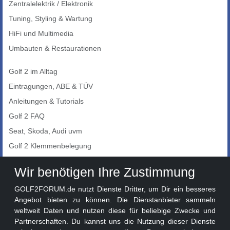
Zentralelektrik / Elektronik
Tuning, Styling & Wartung
HiFi und Multimedia
Umbauten & Restaurationen
Golf 2 im Alltag
Eintragungen, ABE & TÜV
Anleitungen & Tutorials
Golf 2 FAQ
Seat, Skoda, Audi uvm
Golf 2 Klemmenbelegung
Auto-Showroom
Wir benötigen Ihre Zustimmung
Marktplatz
GOLF2FORUM.de nutzt Dienste Dritter, um Dir ein besseres
Golf 2 Lackcodes
Angebot bieten zu können. Die Dienstanbieter sammeln
weltweit Daten und nutzen diese für beliebige Zwecke und
Sonderversionen
Partnerschaften. Du kannst uns die Nutzung dieser Dienste
Sonstige Marken