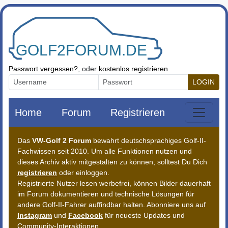
Zum Inhalt springen
Passwort vergessen?
, oder
kostenlos registrieren
LOGIN
Home
Forum
Registrieren
Das
VW-Golf 2 Forum
bewahrt deutschsprachiges Golf-II-
Fachwissen seit 2010. Um alle Funktionen nutzen und
dieses Archiv aktiv mitgestalten zu können, solltest Du Dich
registrieren
oder einloggen.
Registrierte Nutzer lesen werbefrei, können Bilder dauerhaft
im Forum dokumentieren und technische Lösungen für
andere Golf-II-Fahrer auffindbar halten. Abonniere uns auf
Instagram
und
Facebook
für neueste Updates und
Community-Interaktionen.