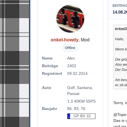
BEITRA
14.08.2
kritzel
Hallo,
onkel-howdy
, Mod
Offline
Wenn be
Name
Alex
Die grö
Also we
Beiträge
2402
Der Dur
Registriert
09.02.2014
Am best
er, ob d
Auto
Golf, Santana,
Passat
1.3 40KW 55PS
Sorry, 
Baujahr
86, 83, 76
@Topic
GP BX 10
Das is 
und nix