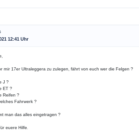
G
021 12:41 Uhr
e,
r mir 17er Ultraleggera zu zulegen, fährt von euch wer die Felgen ?
e J ?
e ET ?
e Reifen ?
 welches Fahrwerk ?
t man das alles eingetragen ?
ür euere Hilfe.