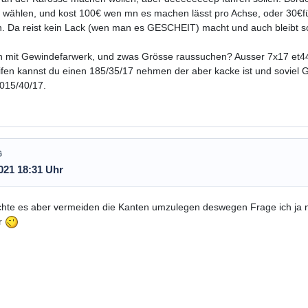
wählen, und kost 100€ wen mn es machen lässt pro Achse, oder 30€fü
 Da reist kein Lack (wen man es GESCHEIT) macht und auch bleibt son
 mit Gewindefarwerk, und zwas Grösse raussuchen? Ausser 7x17 et44 
ifen kannst du einen 185/35/17 nehmen der aber kacke ist und soviel G
015/40/17.
G
021 18:31 Uhr
hte es aber vermeiden die Kanten umzulegen deswegen Frage ich ja na
r