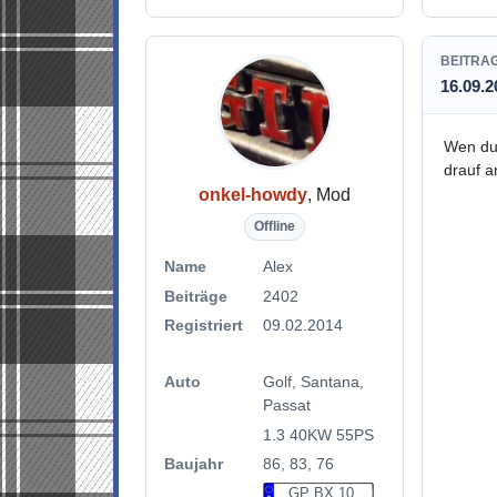
BEITRA
16.09.2
Wen du
drauf a
onkel-howdy
, Mod
Offline
Name
Alex
Beiträge
2402
Registriert
09.02.2014
Auto
Golf, Santana,
Passat
1.3 40KW 55PS
Baujahr
86, 83, 76
GP BX 10