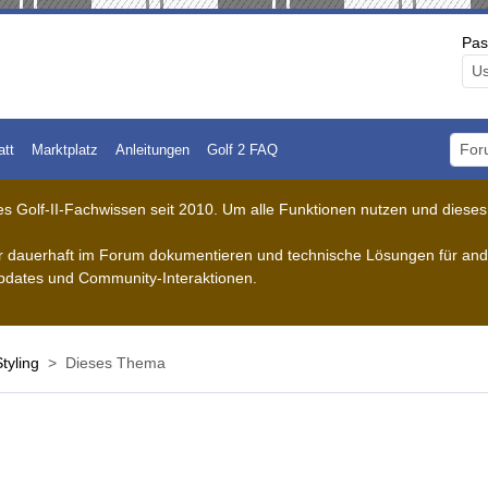
Pas
att
Marktplatz
Anleitungen
Golf 2 FAQ
Foru
 Golf-II-Fachwissen seit 2010. Um alle Funktionen nutzen und dieses A
der dauerhaft im Forum dokumentieren und technische Lösungen für ande
pdates und Community-Interaktionen.
tyling
Dieses Thema