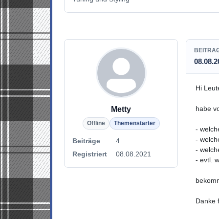
BEITRA
08.08.2
Hi Leut
habe vo
Metty
Offline
Themenstarter
- welch
- welch
Beiträge
4
- welch
Registriert
08.08.2021
- evtl.
bekomm
Danke f