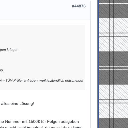
#44876
agen kriegen.
.
ho.
m TÜV-Prüfer anfragen, weil letztendlich entscheidet
r alles eine Lösung!
bliche Nummer mit 1500€ für Felgen ausgeben
ln macht nicht impotent, du musst dazu keine