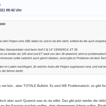
G
021 09:42 Uhr
3000:
i den Felgen eine ABE dabei ist, und er da drin steht, solltest du die auch eingetr
ßten Standarträder sind beim Golf 2 6j 14" 185/60R14, ET 38.
nn es breiter als 185 wird und ET stark von den 38 abweicht, wird es problematisch
chmesser sollte natürlich auch gleich bleiben, sonst gibt es Probleme mit dem Tac
en im Laden nachfragen, für welche Autos die Felgen zugelassen sind, und mal bei
u die fahren darfst.
is net bös...aber TOTALE Bullshit. Es wird NIE Problematisch, es gibt fü
doch aber auch Quatsch was du da willst. Das gibt jetzt wieder die ü
 an der Karosse machen wollen, aber deeeeeeeep fahren sollen. Börde