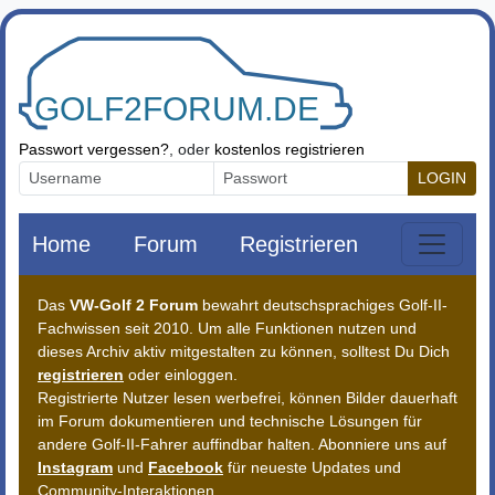
Zum Inhalt springen
Passwort vergessen?
, oder
kostenlos registrieren
LOGIN
Home
Forum
Registrieren
Das
VW-Golf 2 Forum
bewahrt deutschsprachiges Golf-II-
Fachwissen seit 2010. Um alle Funktionen nutzen und
dieses Archiv aktiv mitgestalten zu können, solltest Du Dich
registrieren
oder einloggen.
Registrierte Nutzer lesen werbefrei, können Bilder dauerhaft
im Forum dokumentieren und technische Lösungen für
andere Golf-II-Fahrer auffindbar halten. Abonniere uns auf
Instagram
und
Facebook
für neueste Updates und
Community-Interaktionen.