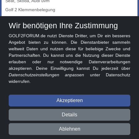
Seat, Skoda, Audi uvm
Golf 2 Klemmenbelegung
Auto-Showroom
Wir benötigen Ihre Zustimmung
Marktplatz
GOLF2FORUM.de nutzt Dienste Dritter, um Dir ein besseres
Golf 2 Lackcodes
Angebot bieten zu können. Die Dienstanbieter sammeln
weltweit Daten und nutzen diese für beliebige Zwecke und
Sonderversionen
Partnerschaften. Du kannst uns die Nutzung dieser Dienste
Sonstige Marken
erlauben oder nur notwendige Datenverarbeitungen
akzeptieren. Deine Einwilligung kannst Du jederzeit über
Datenschutzeinstellungen anpassen
unter Datenschutz
widerrufen.
Akzeptieren
© 2026 GOLF2FORUM - Volkswagen Golf II Forum seit 2010 ❤️
Details
Beitragsregeln
Datenschutz
Impressum
Ablehnen