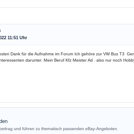
G
022 11:51 Uhr
esten Dank für die Aufnahme im Forum Ich gehöre zur VW Bus T3 Geme
nteressenten darunter. Mein Beruf Kfz Meister Ad . also nur noch Hobby
nden
nbeitrag und führen zu thematisch passenden eBay-Angeboten.