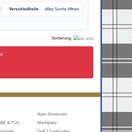
Verschleißteile
eBay Suche öffnen
Sortierung:
n!
Auto-Showroom
 ABE & TÜV
Marktplatz
utorials
Golf 2 Lackcodes