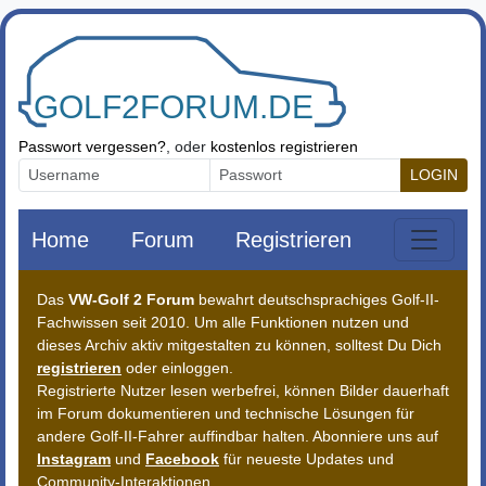
Zum Inhalt springen
Passwort vergessen?
, oder
kostenlos registrieren
LOGIN
Home
Forum
Registrieren
Das
VW-Golf 2 Forum
bewahrt deutschsprachiges Golf-II-
Fachwissen seit 2010. Um alle Funktionen nutzen und
dieses Archiv aktiv mitgestalten zu können, solltest Du Dich
registrieren
oder einloggen.
Registrierte Nutzer lesen werbefrei, können Bilder dauerhaft
im Forum dokumentieren und technische Lösungen für
andere Golf-II-Fahrer auffindbar halten. Abonniere uns auf
Instagram
und
Facebook
für neueste Updates und
Community-Interaktionen.