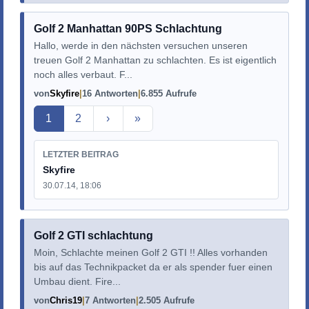
Golf 2 Manhattan 90PS Schlachtung
Hallo, werde in den nächsten versuchen unseren
treuen Golf 2 Manhattan zu schlachten. Es ist eigentlich
noch alles verbaut. F...
von
Skyfire
16 Antworten
6.855 Aufrufe
Aktuelle Seite
1
2
›
»
LETZTER BEITRAG
Skyfire
30.07.14, 18:06
Golf 2 GTI schlachtung
Moin, Schlachte meinen Golf 2 GTI !! Alles vorhanden
bis auf das Technikpacket da er als spender fuer einen
Umbau dient. Fire...
von
Chris19
7 Antworten
2.505 Aufrufe