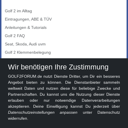
Golf 2 im Alltag
Eintragungen, ABE & TÜV
Anleitungen & Tutorials
Golf 2 FAQ
Seat, Skoda, Audi uvm
Golf 2 Klemmenbelegung
Auto-Showroom
Wir benötigen Ihre Zustimmung
Marktplatz
GOLF2FORUM.de nutzt Dienste Dritter, um Dir ein besseres
Golf 2 Lackcodes
Angebot bieten zu können. Die Dienstanbieter sammeln
weltweit Daten und nutzen diese für beliebige Zwecke und
Sonderversionen
Partnerschaften. Du kannst uns die Nutzung dieser Dienste
Sonstige Marken
erlauben oder nur notwendige Datenverarbeitungen
akzeptieren. Deine Einwilligung kannst Du jederzeit über
Datenschutzeinstellungen anpassen
unter Datenschutz
widerrufen.