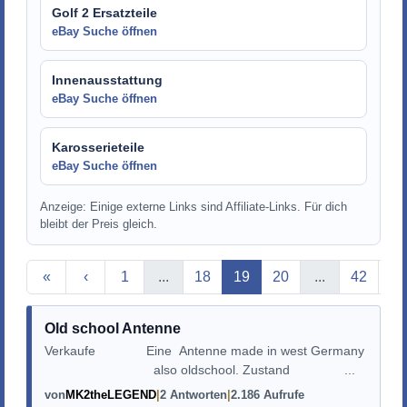
Golf 2 Ersatzteile
eBay Suche öffnen
Innenausstattung
eBay Suche öffnen
Karosserieteile
eBay Suche öffnen
Anzeige: Einige externe Links sind Affiliate-Links. Für dich
bleibt der Preis gleich.
Aktuelle Seite
«
‹
1
...
18
19
20
...
42
›
Old school Antenne
Verkaufe Eine Antenne made in west Germany
also oldschool. Zustand ...
von
MK2theLEGEND
2 Antworten
2.186 Aufrufe