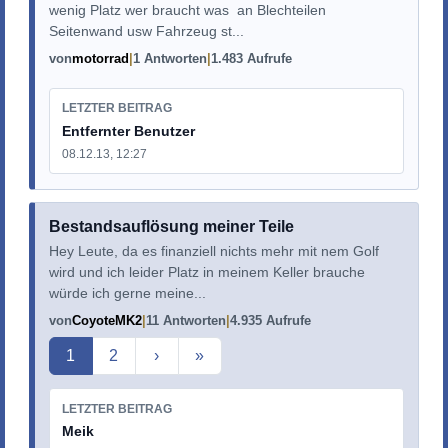
wenig Platz wer braucht was an Blechteilen
Seitenwand usw Fahrzeug st...
von
motorrad
1 Antworten
1.483 Aufrufe
LETZTER BEITRAG
Entfernter Benutzer
08.12.13, 12:27
Bestandsauflösung meiner Teile
Hey Leute, da es finanziell nichts mehr mit nem Golf
wird und ich leider Platz in meinem Keller brauche
würde ich gerne meine...
von
CoyoteMK2
11 Antworten
4.935 Aufrufe
Aktuelle Seite
1
2
›
»
LETZTER BEITRAG
Meik