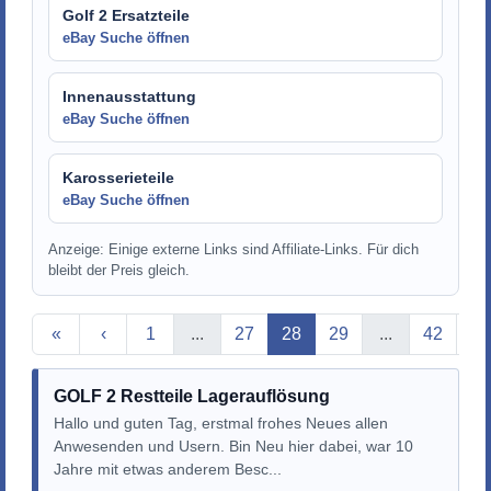
Golf 2 Ersatzteile
eBay Suche öffnen
Innenausstattung
eBay Suche öffnen
Karosserieteile
eBay Suche öffnen
Anzeige: Einige externe Links sind Affiliate-Links. Für dich
bleibt der Preis gleich.
Aktuelle Seite
«
‹
1
...
27
28
29
...
42
›
GOLF 2 Restteile Lagerauflösung
Hallo und guten Tag, erstmal frohes Neues allen
Anwesenden und Usern. Bin Neu hier dabei, war 10
Jahre mit etwas anderem Besc...