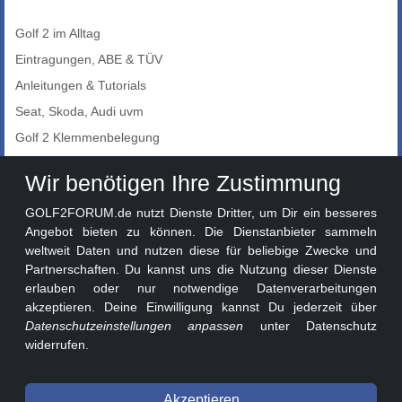
Golf 2 im Alltag
Eintragungen, ABE & TÜV
Anleitungen & Tutorials
Seat, Skoda, Audi uvm
Golf 2 Klemmenbelegung
Auto-Showroom
Wir benötigen Ihre Zustimmung
Marktplatz
GOLF2FORUM.de nutzt Dienste Dritter, um Dir ein besseres
Golf 2 Lackcodes
Angebot bieten zu können. Die Dienstanbieter sammeln
weltweit Daten und nutzen diese für beliebige Zwecke und
Sonderversionen
Partnerschaften. Du kannst uns die Nutzung dieser Dienste
Sonstige Marken
erlauben oder nur notwendige Datenverarbeitungen
akzeptieren. Deine Einwilligung kannst Du jederzeit über
Datenschutzeinstellungen anpassen
unter Datenschutz
widerrufen.
Akzeptieren