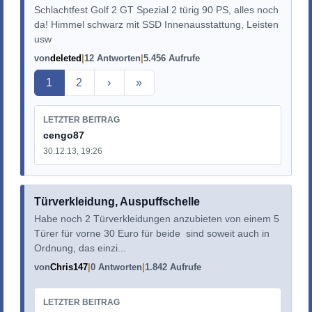
Schlachtfest Golf 2 GT Spezial 2 türig 90 PS, alles noch
da! Himmel schwarz mit SSD Innenausstattung, Leisten
usw
von
deleted
12 Antworten
5.456 Aufrufe
Aktuelle Seite
1
2
›
»
LETZTER BEITRAG
cengo87
30.12.13, 19:26
Türverkleidung, Auspuffschelle
Habe noch 2 Türverkleidungen anzubieten von einem 5
Türer für vorne 30 Euro für beide sind soweit auch in
Ordnung, das einzi...
von
Chris147
0 Antworten
1.842 Aufrufe
LETZTER BEITRAG