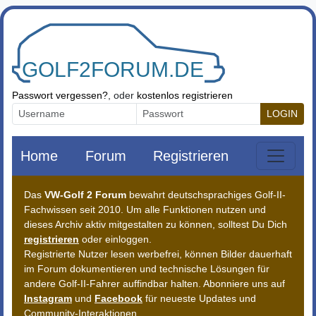
Zum Inhalt springen
Passwort vergessen?
, oder
kostenlos registrieren
LOGIN
Home
Forum
Registrieren
Das
VW-Golf 2 Forum
bewahrt deutschsprachiges Golf-II-
Fachwissen seit 2010. Um alle Funktionen nutzen und
dieses Archiv aktiv mitgestalten zu können, solltest Du Dich
registrieren
oder einloggen.
Registrierte Nutzer lesen werbefrei, können Bilder dauerhaft
im Forum dokumentieren und technische Lösungen für
andere Golf-II-Fahrer auffindbar halten. Abonniere uns auf
Instagram
und
Facebook
für neueste Updates und
Community-Interaktionen.