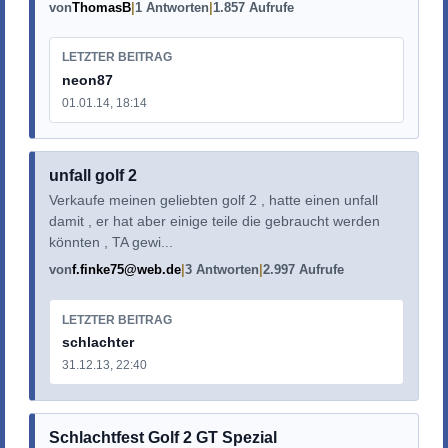
von
ThomasB
1 Antworten
1.857 Aufrufe
LETZTER BEITRAG
neon87
01.01.14, 18:14
unfall golf 2
Verkaufe meinen geliebten golf 2 , hatte einen unfall
damit , er hat aber einige teile die gebraucht werden
könnten , TA gewi...
von
f.finke75@web.de
3 Antworten
2.997 Aufrufe
LETZTER BEITRAG
schlachter
31.12.13, 22:40
Schlachtfest Golf 2 GT Spezial